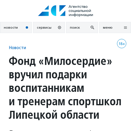
Перейти
к
содержанию
новости
сервисы
поиск
меню
18+
Новости
Фонд «Милосердие»
вручил подарки
воспитанникам
и тренерам спортшкол
Липецкой области