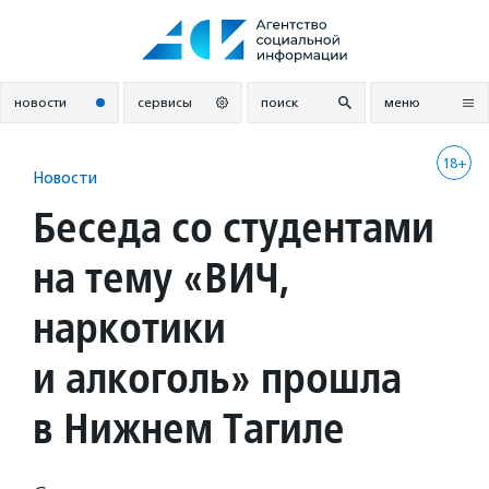
Перейти
к
содержанию
новости
сервисы
поиск
меню
18+
Новости
Беседа со студентами
на тему «ВИЧ,
наркотики
и алкоголь» прошла
в Нижнем Тагиле