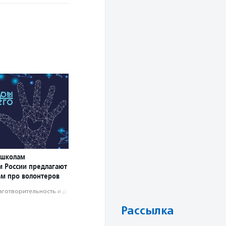
 школам
м России предлагают
ьм про волонтеров
аготвори­тель­ность и доброволь­чест­во
Рассылка