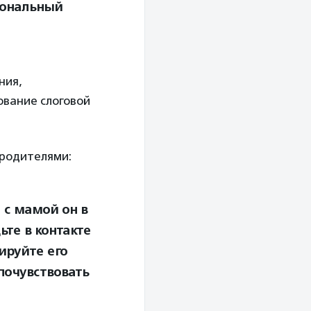
иональный
ния,
ование слоговой
 родителями:
 с мамой он в
ьте в контакте
ируйте его
почувствовать