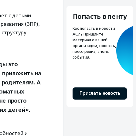
Попасть в ленту
ет с детьми
развития (ЗПР),
Как попасть в новости
 структуру
АСИ? Пришлите
материал о вашей
организации, новость,
пресс-релиз, анонс
события.
ды это
я приложить на
, родителям. А
роматных
Прислать новость
не просто
их детей».
собностей и