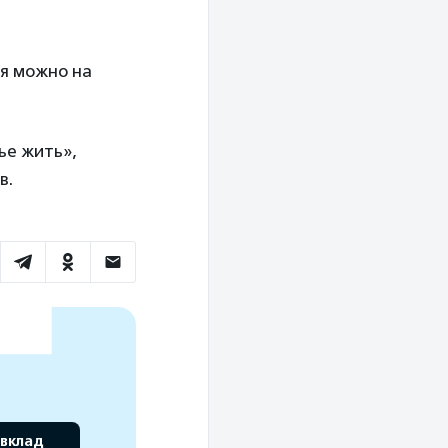
ся можно на
ье жить»,
в.
 вклад