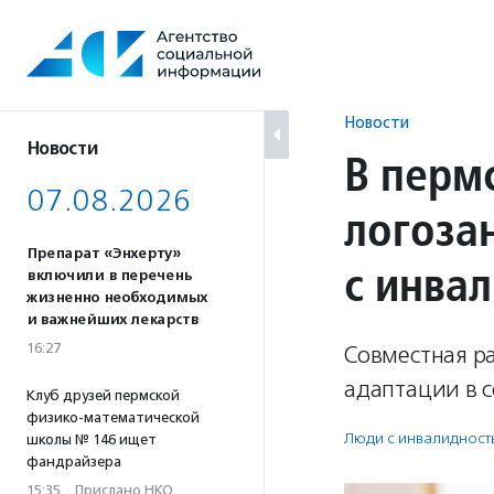
Перейти
к
содержанию
Новости
Новости
В перм
07.08.2026
логоза
Препарат «Энхерту»
с инва
включили в перечень
жизненно необходимых
и важнейших лекарств
16:27
Совместная ра
адаптации в 
Клуб друзей пермской
физико-математической
Люди с инвалидност
школы № 146 ищет
фандрайзера
15:35
·
Прислано НКО