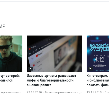
МЕ
 супергерой:
Известные артисты развеивают
Кинотеатрам,
появился
мифы о благотворительности
и библиотека
в новом ролике
показать фил
и просвещение
27.08.2020
·
Благотвори­тель­ность и доброволь­чест­во
15.11.2019
·
Бл