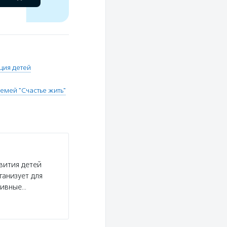
ция детей
емей "Счастье жить"
вития детей
ганизует для
тивные…