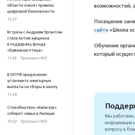
возможностей, 
области освоят правила
цифровой безопасности
13:27
Посещение заня
сайте
«Школа ос
Встреча с Андреем Ургантом
стала лотом аукциона
в поддержку фонда
Обучение орган
«Бумажная птица»
который осущес
11:45
·
Прислано НКО
В ОП РФ предложили
установить ежегодные
выплаты на сборы в школу
11:24
Поддерж
Стихобиатлон «Км/вслух»
соберет семьи в Липецке
Мы работаем, 
10:32
·
Прислано НКО
информация и
вопросу в бла