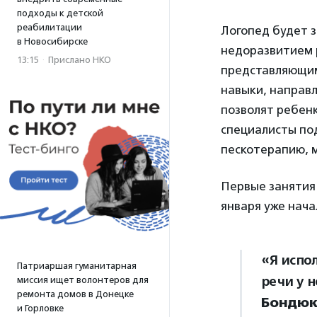
подходы к детской
реабилитации
Логопед будет з
в Новосибирске
недоразвитием 
13:15
·
Прислано НКО
представляющим
навыки, направл
позволят ребенк
специалисты по
пескотерапию, 
Первые занятия 
января уже нач
«Я испо
Патриаршая гуманитарная
речи у 
миссия ищет волонтеров для
ремонта домов в Донецке
Бондюк
и Горловке