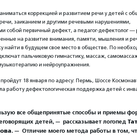
аниматься коррекцией и развитием речи у детей с о
речи, заиканием и другими речевыми нарушениями,
и собой первичный дефект, а педагог-дефектолог — 
енные на развитие внимания, памяти, мышления и ре
у найти в будущем свое место в обществе. По необх
дключат пальчиковую гимнастику, массаж, самомассаж
музыкотерапию и нейроупражнения.
пройдут 18 января по адресу: Пермь, Шоссе Космонавт
ала работу дефектологическая поддержка детей с инв
льзую все общепринятые способы и приемы ф
неговорящих детей, — рассказывает логопед
Та
ова
. — Отличие моего метода работы в том, чт