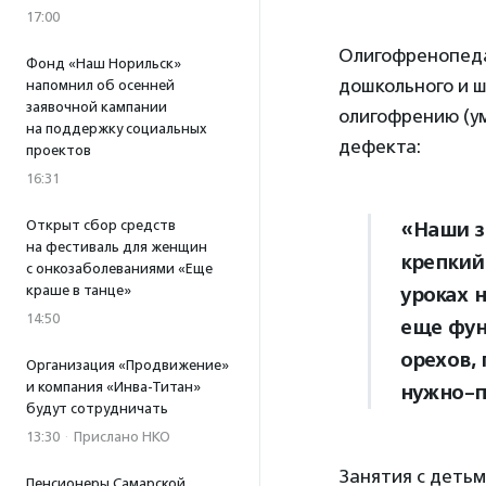
17:00
Олигофренопеда
Фонд «Наш Норильск»
дошкольного и ш
напомнил об осенней
заявочной кампании
олигофрению (ум
на поддержку социальных
дефекта:
проектов
16:31
Открыт сбор средств
«Наши з
на фестиваль для женщин
крепкий
с онкозаболеваниями «Еще
краше в танце»
уроках н
14:50
еще фун
орехов,
Организация «Продвижение»
и компания «Инва-Титан»
нужно-п
будут сотрудничать
13:30
·
Прислано НКО
Занятия с детьм
Пенсионеры Самарской