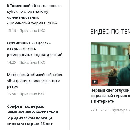
В Тюменской области прошел
кубок по спортивному
ориентированию
«Тюменский формат-2026»
ВИДЕО ПО ТЕ
15:19
·
Прислано НКО
Организация «Радость»
открывает сеть
региональных подразделений
14:25
·
Прислано НКО
Московский юбилейный забег
«Без границ» прошел в стиле
ретро
Первый слепоглухой
13:30
·
Прислано НКО
социальный сериал 
в Интернете
Совфед поддержал
27.10.2020
·
Культура 
инициативу о бесплатной
юридической помощи
сиротам старше 23 лет