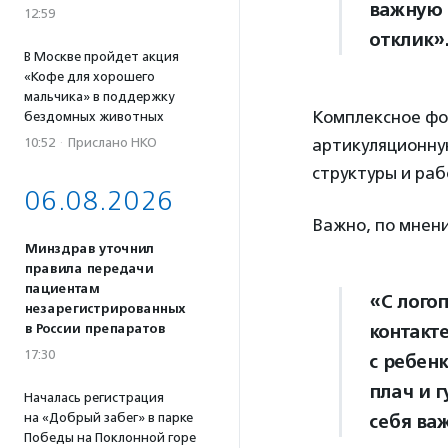
важную 
12:59
отклик»
В Москве пройдет акция
«Кофе для хорошего
мальчика» в поддержку
Комплексное фо
бездомных животных
10:52
·
Прислано НКО
артикуляционную
структуры и раб
06.08.2026
Важно, по мнени
Минздрав уточнил
правила передачи
пациентам
«С лого
незарегистрированных
контакте
в России препаратов
17:30
с ребен
плач и 
Началась регистрация
на «Добрый забег» в парке
себя ва
Победы на Поклонной горе