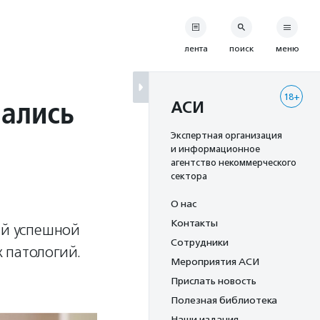
лента
поиск
меню
18+
чались
АСИ
Экспертная организация
и информационное
агентство некоммерческого
сектора
О нас
Контакты
ий успешной
Сотрудники
 патологий.
Мероприятия АСИ
Прислать новость
Полезная библиотека
Наши издания