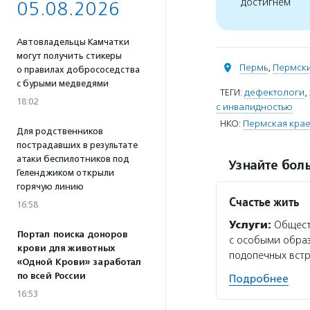
достигнем
05.08.2026
Автовладельцы Камчатки
могут получить стикеры
Пермь
,
Пермски
о правилах добрососедства
с бурыми медведями
ТЕГИ:
дефектологи
,
18:02
с инвалидностью
НКО:
Пермская крае
Для родственников
пострадавших в результате
атаки беспилотников под
Узнайте боль
Геленджиком открыли
горячую линию
Счастье жить
16:58
Услуги:
Обществ
Портал поиска доноров
с особыми образ
крови для животных
подопечных вст
«Одной Крови» заработал
по всей России
Подробнее
16:53