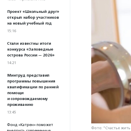
Проект «Школьный друг»
открыл набор участников
на новый учебный год
15:16
Стали известны итоги
конкурса «Заповедные
острова России — 2026»
14:21
Минтруд представил
программы повышения
квалификации по ранней
помощи
и сопровождаемому
проживанию
13:45
Фонд «Катрен» поможет
Фото: "Счастье жить
внедрить современные