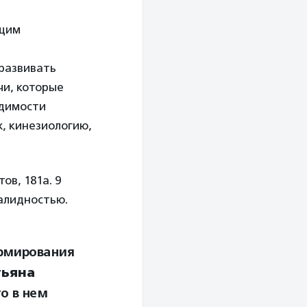
бщим
развивать
чи, которые
одимости
, кинезиологию,
ов, 181а. 9
алидностью.
ормирования
тьяна
о в нем