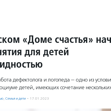
ском «Доме счастья» на
нятия для детей
лидностью
бота дефектолога и логопеда — одно из услов
социуме детей, имеющих сочетание нескольких
ью
,
Семья и дети
·
17.01.2023