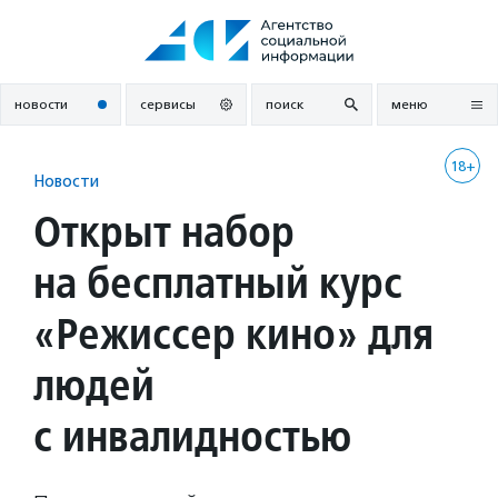
Перейти
к
содержанию
новости
сервисы
поиск
меню
18+
Новости
Открыт набор
на бесплатный курс
«Режиссер кино» для
людей
с инвалидностью