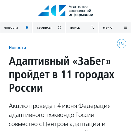
Перейти
к
содержанию
новости
сервисы
поиск
меню
18+
Новости
Адаптивный «ЗаБег»
пройдет в 11 городах
России
Акцию проведет 4 июня Федерация
адаптивного тхэквондо России
совместно с Центром адаптации и