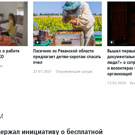
к о работе
Пасечник из Рязанской области
Вышел первы
КО
предлагает детям-сиротам спасать
документальн
пчел
люди?» о сот
ор
и волонтерах
23.07.2021
·
Окружающая среда
организаций
12.02.2020
·
Ку
М
ержал инициативу о бесплатной