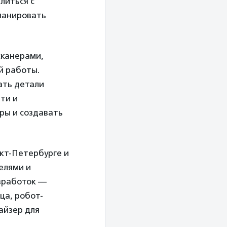
литься с
ланировать
сканерами,
й работы.
ать детали
ти и
ры и создавать
кт-Петербурге и
елями и
азработок —
ца, робот-
айзер для