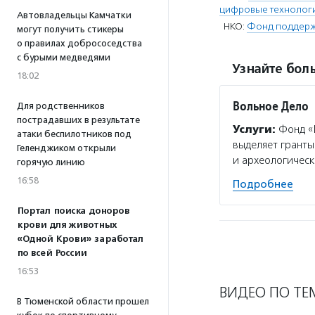
цифровые технолог
Автовладельцы Камчатки
НКО:
Фонд поддерж
могут получить стикеры
о правилах добрососедства
с бурыми медведями
Узнайте боль
18:02
Вольное Дело
Для родственников
пострадавших в результате
Услуги:
Фонд «В
атаки беспилотников под
выделяет гранты
Геленджиком открыли
и археологическ
горячую линию
16:58
Подробнее
Портал поиска доноров
крови для животных
«Одной Крови» заработал
по всей России
16:53
ВИДЕО ПО ТЕ
В Тюменской области прошел