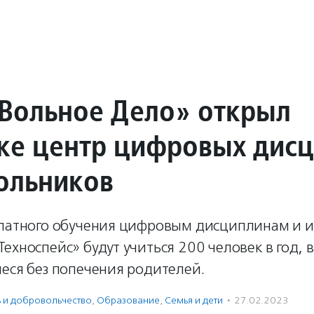
Вольное Дело» открыл
ске центр цифровых дис
ольников
платного обучения цифровым дисциплинам и
ехноспейс» будут учиться 200 человек в год, 
еся без попечения родителей.
ь и доброволь­чест­во
,
Образование
,
Семья и дети
·
27.02.2023