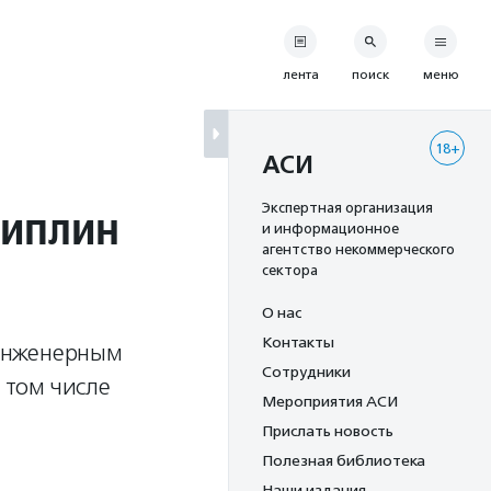
лента
поиск
меню
18+
АСИ
циплин
Экспертная организация
и информационное
агентство некоммерческого
сектора
О нас
Контакты
 инженерным
Сотрудники
в том числе
Мероприятия АСИ
Прислать новость
Полезная библиотека
Наши издания