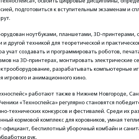
Техноспейса», освоить цифровые дисциплины, опреде
сией, подготовиться к вступительным экзаменам и сп
рут.
борудован ноутбуками, планшетами, 3D-принтерами, 
 и другой техникой для теоретической и практическо
ра учат создавать и программировать роботов, печат
змов на 3D-принтерах, монтировать электрические се
ектрооборудование, разрабатывать компьютерные иг
я игрового и анимационного кино.
ехноспейс» работают также в Нижнем Новгороде, Сан
Ученики «Техноспейса» регулярно становятся победит
но-технических конкурсов и фестивалей. Среди их р
ный кормовой комплекс для коровников, умная тепли
т-официант, беспилотный уборочный комбайн и санит
обработки рук.