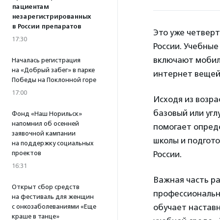
пациентам
незарегистрированных
в России препаратов
Это уже четвер
17:30
России. Учебные
включают мобил
Началась регистрация
на «Добрый забег» в парке
интернет вещей
Победы на Поклонной горе
17:00
Исходя из возра
базовый или угл
Фонд «Наш Норильск»
напомнил об осенней
помогает опред
заявочной кампании
школы и подгото
на поддержку социальных
проектов
России.
16:31
Важная часть р
Открыт сбор средств
профессиональн
на фестиваль для женщин
обучает наставн
с онкозаболеваниями «Еще
краше в танце»