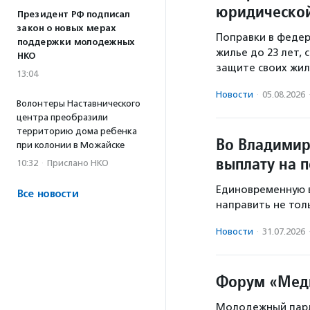
юридической
Президент РФ подписал
закон о новых мерах
Поправки в федер
поддержки молодежных
жилье до 23 лет,
НКО
защите своих жил
13:04
Новости
·
05.08.2026
Волонтеры Наставнического
центра преобразили
территорию дома ребенка
Во Владимир
при колонии в Можайске
выплату на 
10:32
·
Прислано НКО
Единовременную в
Все новости
направить не толь
Новости
·
31.07.2026
Форум «Меди
Молодежный парл