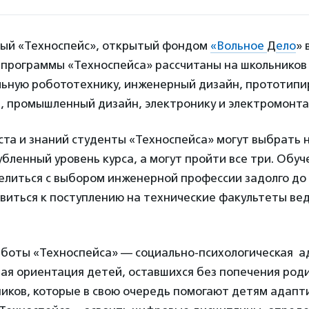
тый «Техноспейс», открытый фондом
«Вольное
Д
ело
» 
 программы «Техноспейса» рассчитаны на школьников с 
ьную робототехнику, инженерный дизайн, прототипи
, промышленный дизайн, электронику и электромонта
ста и знаний студенты «Техноспейса» могут выбрать 
убленный уровень курса, а могут пройти все три. Обуч
елиться с выбором инженерной профессии задолго до
виться к поступлению на технические факультеты ве
аботы «Техноспейса» — социально-психологическая а
ая ориентация детей, оставшихся без попечения род
иков, которые в свою очередь помогают детям адапт