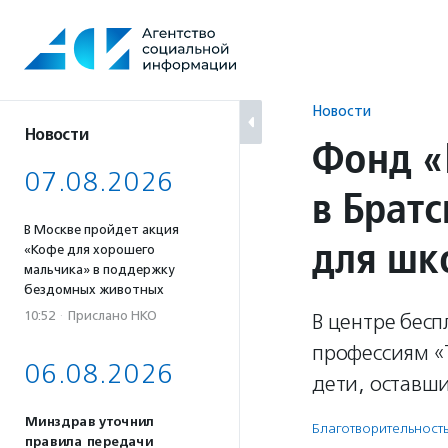
Перейти
к
содержанию
Новости
Новости
Фонд «
07.08.2026
в Брат
В Москве пройдет акция
для шк
«Кофе для хорошего
мальчика» в поддержку
бездомных животных
10:52
·
Прислано НКО
В центре бес
профессиям «Т
06.08.2026
дети, оставши
Минздрав уточнил
Благотвори­тель­ност
правила передачи