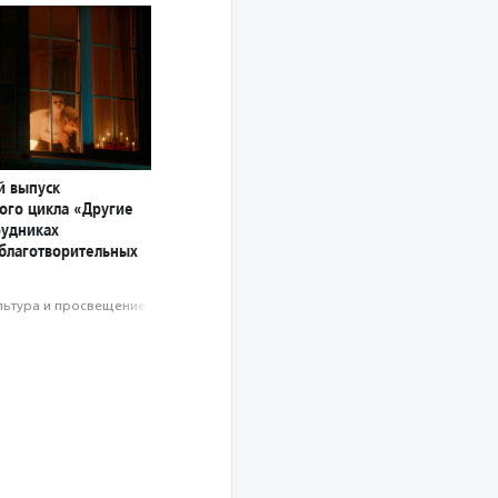
й выпуск
ого цикла «Другие
рудниках
 благотворительных
льтура и просвещение