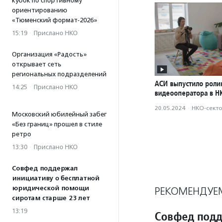
кубок по спортивному
ориентированию
«Тюменский формат-2026»
15:19
·
Прислано НКО
Организация «Радость»
открывает сеть
региональных подразделений
АСИ выпустило роли
14:25
·
Прислано НКО
видеооператора в Н
20.05.2024
·
НКО-сект
Московский юбилейный забег
«Без границ» прошел в стиле
ретро
13:30
·
Прислано НКО
Совфед поддержал
инициативу о бесплатной
юридической помощи
РЕКОМЕНДУЕ
сиротам старше 23 лет
13:19
Совфед подд