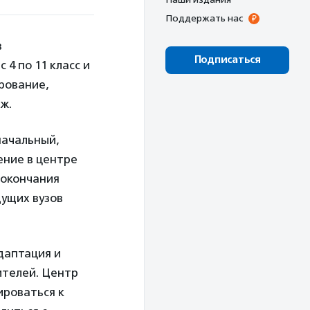
Поддержать нас
в
Подписаться
4 по 11 класс и
рование,
ж.
начальный,
ение в центре
 окончания
дущих вузов
даптация и
ителей. Центр
ироваться к