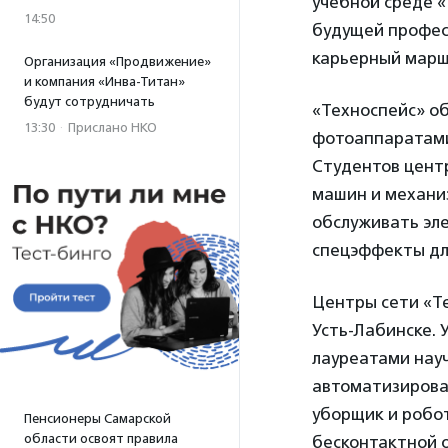
учебной среде «
14:50
будущей профес
карьерный марш
Организация «Продвижение»
и компания «Инва-Титан»
будут сотрудничать
«Техноспейс» о
13:30
·
Прислано НКО
фотоаппаратами
Студентов цент
машин и механи
обслуживать эл
спецэффекты дл
Центры сети «Т
Усть-Лабинске. 
лауреатами науч
автоматизирован
уборщик и робо
Пенсионеры Самарской
области освоят правила
бесконтактной 