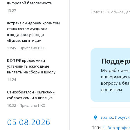
цифровой безопасности
13:27
Фото: БФ «Вольное Де
Встреча с Андреем Ургантом
стала лотом аукциона
в поддержку фонда
«Бумажная птица»
11:45
·
Прислано НКО
Поддерж
В ОП РФ предложили
установить ежегодные
Мы работаем, 
выплаты на сборы в школу
информация и
11:24
вопросу в бла
достигнем
Стихобиатлон «Км/вслух»
соберет семьи в Липецке
10:32
·
Прислано НКО
Братск
,
Иркутск
05.08.2026
ТЕГИ:
выбор профе