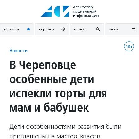
Перейти
к
содержанию
новости
сервисы
поиск
меню
18+
Новости
В Череповце
особенные дети
испекли торты для
мам и бабушек
Дети с особенностями развития были
приглашены на мастер-класс в