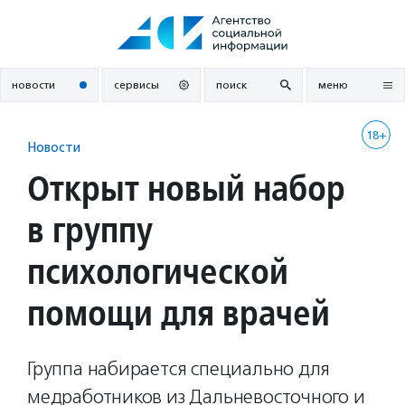
Перейти
к
содержанию
новости
сервисы
поиск
меню
18+
Новости
Открыт новый набор
в группу
психологической
помощи для врачей
Группа набирается специально для
медработников из Дальневосточного и