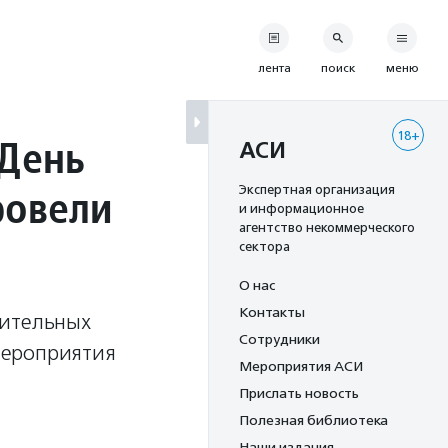
лента
поиск
меню
18+
 День
АСИ
ровели
Экспертная организация
и информационное
агентство некоммерческого
сектора
О нас
Контакты
рительных
Сотрудники
мероприятия
Мероприятия АСИ
Прислать новость
Полезная библиотека
Наши издания