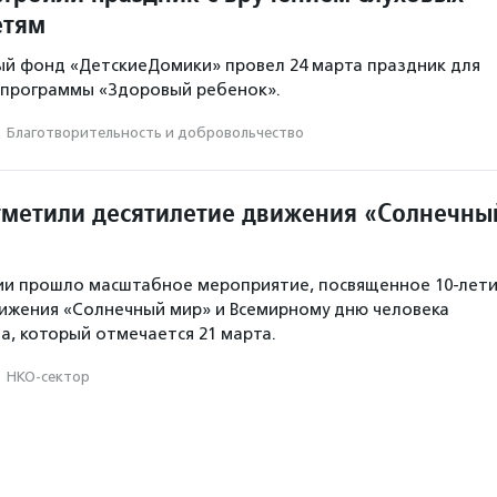
етям
й фонд «ДетскиеДомики» провел 24 марта праздник для
 программы «Здоровый ребенок».
·
Благотвори­тель­ность и доброволь­чест­во
тметили десятилетие движения «Солнечны
тии прошло масштабное мероприятие, посвященное 10‑лет
ижения «Солнечный мир» и Всемирному дню человека
а, который отмечается 21 марта.
·
НКО-сектор