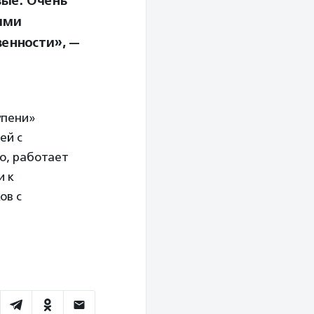
вые. Очень
ыми
енности», —
упени»
ей с
о, работает
и к
ов с