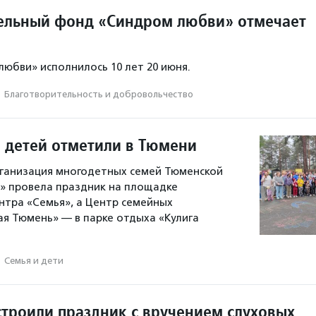
ельный фонд «Синдром любви» отмечает
юбви» исполнилось 10 лет 20 июня.
·
Благотвори­тель­ность и доброволь­чест­во
 детей отметили в Тюмени
ганизация многодетных семей Тюменской
» провела праздник на площадке
нтра «Семья», а Центр семейных
я Тюмень» — в парке отдыха «Кулига
·
Семья и дети
строили праздник с вручением слуховых