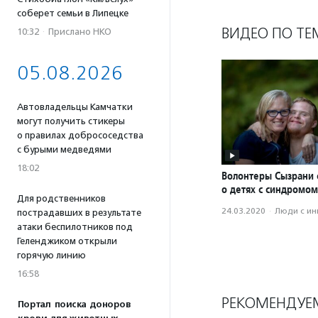
соберет семьи в Липецке
ВИДЕО ПО ТЕ
10:32
·
Прислано НКО
05.08.2026
Автовладельцы Камчатки
могут получить стикеры
о правилах добрососедства
с бурыми медведями
18:02
Волонтеры Сызрани 
о детях с синдромом
Для родственников
24.03.2020
·
Люди с и
пострадавших в результате
атаки беспилотников под
Геленджиком открыли
горячую линию
16:58
РЕКОМЕНДУЕ
Портал поиска доноров