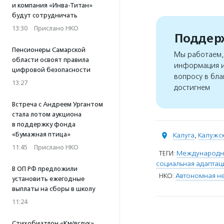
и компания «Инва-Титан»
будут сотрудничать
13:30
·
Прислано НКО
Поддерж
Пенсионеры Самарской
Мы работаем, 
области освоят правила
информация и
цифровой безопасности
вопросу в бла
13:27
достигнем
Встреча с Андреем Ургантом
стала лотом аукциона
в поддержку фонда
«Бумажная птица»
Калуга
,
Калужск
11:45
·
Прислано НКО
ТЕГИ:
Международны
социальная адаптаци
В ОП РФ предложили
НКО:
Автономная н
установить ежегодные
выплаты на сборы в школу
11:24
Стихобиатлон «Км/вслух»