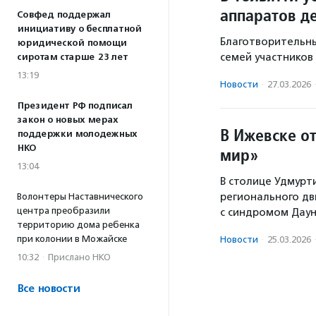
аппаратов д
Совфед поддержал
инициативу о бесплатной
Благотворительны
юридической помощи
семей участников
сиротам старше 23 лет
13:19
Новости
·
27.03.2026
Президент РФ подписал
закон о новых мерах
В Ижевске о
поддержки молодежных
НКО
мир»
13:04
В столице Удмур
регионального дв
Волонтеры Наставнического
центра преобразили
с синдромом Даун
территорию дома ребенка
при колонии в Можайске
Новости
·
25.03.2026
10:32
·
Прислано НКО
Все новости