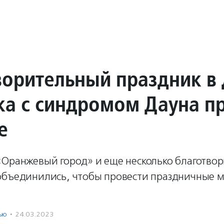
ворительный праздник в
ка с синдромом Дауна п
е
«Оранжевый город» и еще несколько благотво
объединились, чтобы провести праздничные 
ью
·
24.03.2023