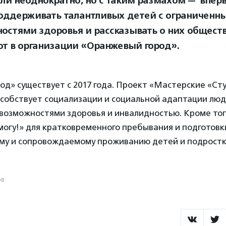
ли неоднократно, но с таким размахом — впер
оддерживать талантливых детей с ограниченн
остями здоровья и рассказывать о них обществ
т в организации «Оранжевый город».
д» существует с 2017 года. Проект «Мастерские «Ст
собствует социализации и социальной адаптации люд
возможностями здоровья и инвалидностью. Кроме тог
 могу!» для кратковременного пребывания и подготовк
му и сопровождаемому проживанию детей и подростк
ов