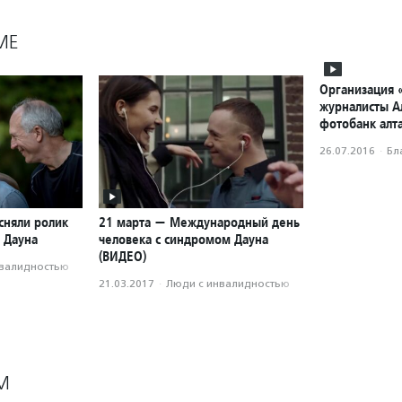
МЕ
Организация
журналисты А
фотобанк алт
26.07.2016
·
Бл
сняли ролик
21 марта — Международный день
 Дауна
человека с синдромом Дауна
(ВИДЕО)
нвалидностью
21.03.2017
·
Люди с инвалидностью
М