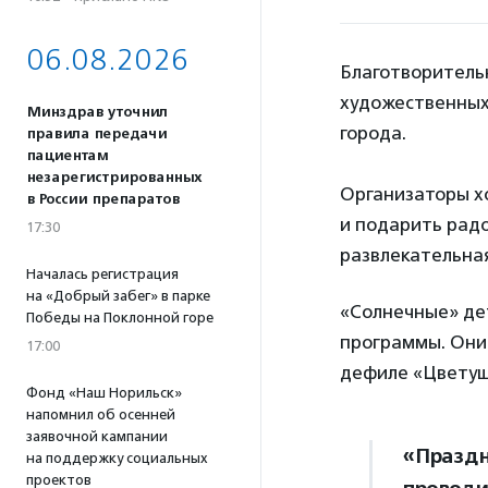
06.08.2026
Благотворитель
художественных
Минздрав уточнил
города.
правила передачи
пациентам
незарегистрированных
Организаторы х
в России препаратов
и подарить радо
17:30
развлекательная
Началась регистрация
на «Добрый забег» в парке
«Солнечные» дет
Победы на Поклонной горе
программы. Они 
17:00
дефиле «Цветущ
Фонд «Наш Норильск»
напомнил об осенней
заявочной кампании
«Праздн
на поддержку социальных
проектов