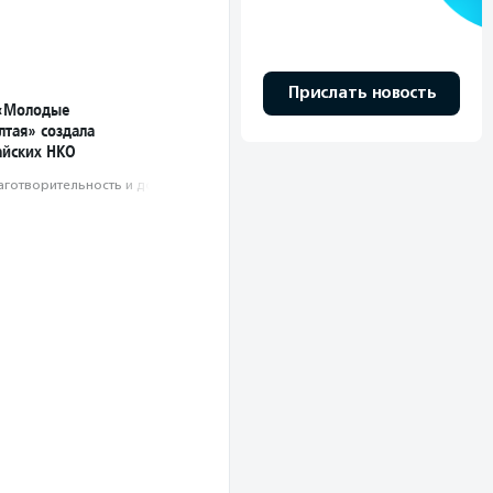
Прислать новость
 «Молодые
лтая» создала
айских НКО
аготвори­тель­ность и доброволь­чест­во