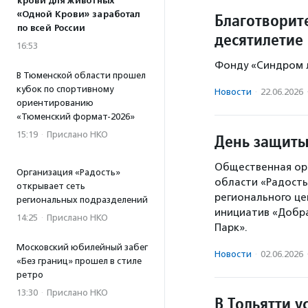
крови для животных
«Одной Крови» заработал
Благотворит
по всей России
десятилетие
16:53
Фонду «Синдром л
В Тюменской области прошел
кубок по спортивному
Новости
·
22.06.2026
ориентированию
«Тюменский формат-2026»
15:19
·
Прислано НКО
День защиты
Общественная ор
Организация «Радость»
области «Радость
открывает сеть
регионального це
региональных подразделений
инициатив «Добра
14:25
·
Прислано НКО
Парк».
Московский юбилейный забег
Новости
·
02.06.2026
«Без границ» прошел в стиле
ретро
13:30
·
Прислано НКО
В Тольятти у