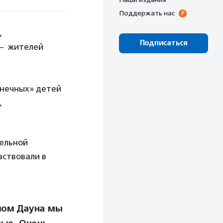
Поддержать нас
,
Подписаться
 — жителей
лнечных» детей
,
тельной
аствовали в
мом Дауна мы