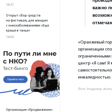
проводи
16:31
важно п
возможн
Открыт сбор средств
на фестиваль для женщин
отмечаю
с онкозаболеваниями «Еще
краше в танце»
14:50
«Оранжевый горо
организации спо
ограниченными 
центр «Я сам! Я
самостоятельно
инвалидностью.
Фото: Владимир Житк
Организация «Продвижение»