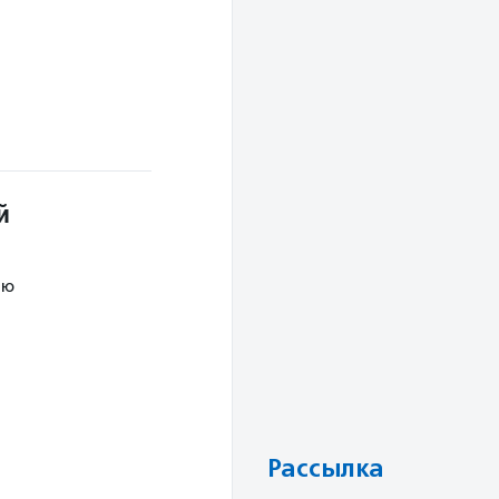
й
ию
Рассылка