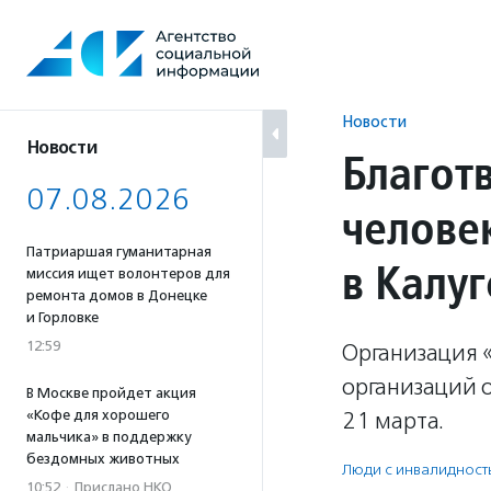
Перейти
к
содержанию
Новости
Новости
Благот
07.08.2026
челове
Патриаршая гуманитарная
в Калуг
миссия ищет волонтеров для
ремонта домов в Донецке
и Горловке
12:59
Организация 
организаций 
В Москве пройдет акция
«Кофе для хорошего
21 марта.
мальчика» в поддержку
бездомных животных
Люди с инвалидност
10:52
·
Прислано НКО