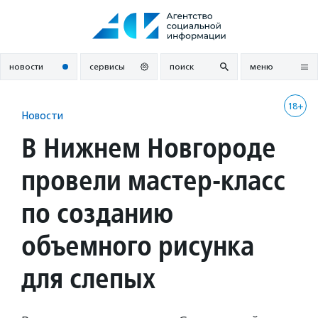
Перейти
к
содержанию
новости
сервисы
поиск
меню
18+
Новости
В Нижнем Новгороде
провели мастер-класс
по созданию
объемного рисунка
для слепых