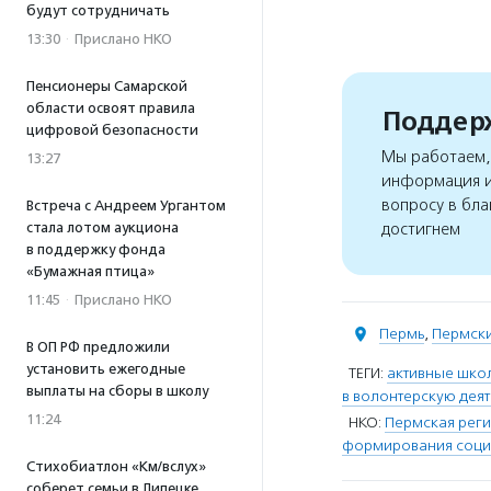
будут сотрудничать
13:30
·
Прислано НКО
Пенсионеры Самарской
области освоят правила
Поддерж
цифровой безопасности
Мы работаем, 
13:27
информация и
вопросу в бла
Встреча с Андреем Ургантом
стала лотом аукциона
достигнем
в поддержку фонда
«Бумажная птица»
11:45
·
Прислано НКО
Пермь
,
Пермски
В ОП РФ предложили
установить ежегодные
ТЕГИ:
активные шко
выплаты на сборы в школу
в волонтерскую деят
11:24
НКО:
Пермская реги
формирования социа
Стихобиатлон «Км/вслух»
соберет семьи в Липецке