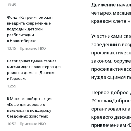
Движение начали
13:45
четырех месяцев
Фонд «Катрен» поможет
краевом слете 
внедрить современные
подходы к детской
реабилитации
Участниками сле
в Новосибирске
заведений в возр
13:15
·
Прислано НКО
профилактическ
законом, окруже
Патриаршая гуманитарная
миссия ищет волонтеров для
профилактическ
ремонта домов в Донецке
нуждающимся п
и Горловке
12:59
Первое доброе д
В Москве пройдет акция
#СделайДоброеД
«Кофе для хорошего
организовал кла
мальчика» в поддержку
бездомных животных
краевого движен
10:52
·
Прислано НКО
привлечением 42