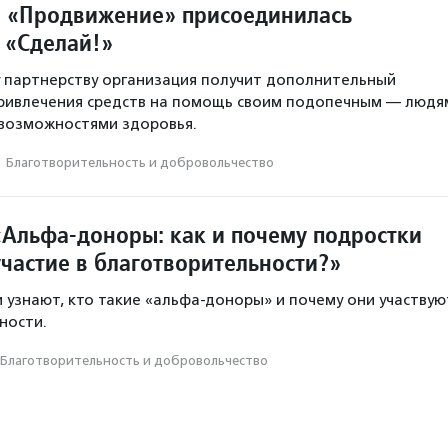
 «Продвижение» присоединилась
 «Сделай!»
 партнерству организация получит дополнительный
привлечения средств на помощь своим подопечным — людя
 возможностями здоровья.
·
Благотвори­тель­ность и доброволь­чест­во
«Альфа-доноры: как и почему подростки
частие в благотворительности?»
и узнают, кто такие «альфа-доноры» и почему они участвую
ности.
Благотвори­тель­ность и доброволь­чест­во