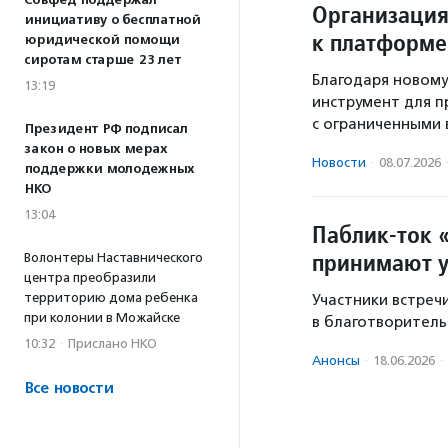
Совфед поддержал
Организация
инициативу о бесплатной
к платформе
юридической помощи
сиротам старше 23 лет
Благодаря новому
13:19
инструмент для 
с ограниченными
Президент РФ подписал
закон о новых мерах
Новости
·
08.07.2026
поддержки молодежных
НКО
13:04
Паблик-ток 
принимают у
Волонтеры Наставнического
центра преобразили
территорию дома ребенка
Участники встреч
при колонии в Можайске
в благотворитель
10:32
·
Прислано НКО
Анонсы
·
18.06.2026
·
Все новости