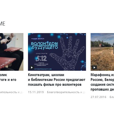
МЕ
олик
Кинотеатрам, школам
Марафонец из
оге и его
и библиотекам России предлагают
Россию, Бело
показать фильм про волонтеров
создания сис
пропавших де
­тель­ность и доброволь­чест­во
15.11.2019
·
Благотвори­тель­ность и доброволь­чест­во
27.07.2016
·
Бл