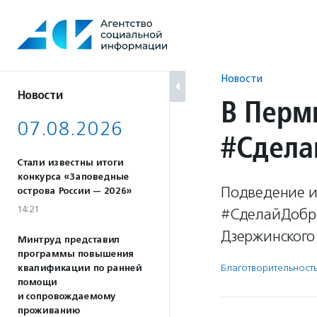
Перейти
к
содержанию
Новости
Новости
В Перм
07.08.2026
#Сдела
Стали известны итоги
конкурса «Заповедные
Подведение и
острова России — 2026»
14:21
#СделайДобро
Дзержинского
Минтруд представил
программы повышения
Благотвори­тель­ност
квалификации по ранней
помощи
и сопровождаемому
проживанию