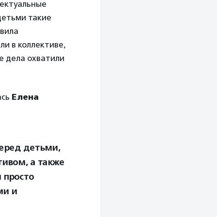
лектуальные
детьми такие
авила
ли в коллективе,
ые дела охватили
ась
Елена
еред детьми,
тивом, а также
 просто
ми и