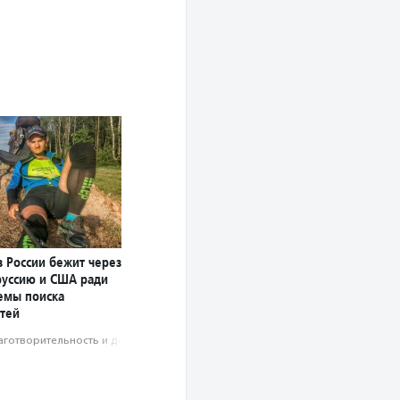
 России бежит через
руссию и США ради
темы поиска
тей
аготвори­тель­ность и доброволь­чест­во