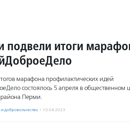
и подвели итоги марафо
йДоброеДело
тогов марафона профилактических идей
еДело состоялось 5 апреля в общественном 
 района Перми.
ь и доброволь­чест­во
·
10.04.2023