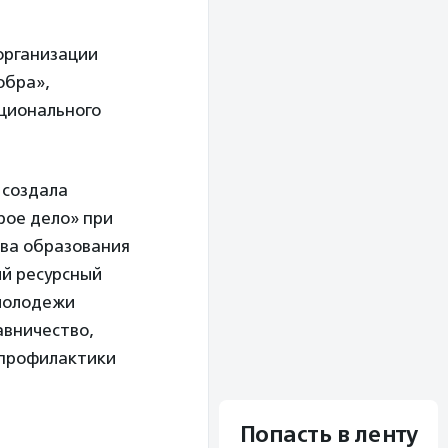
 организации
обра»,
ационального
 создала
рое дело» при
тва образования
ый ресурсный
 молодежи
авничество,
 профилактики
Попасть в ленту