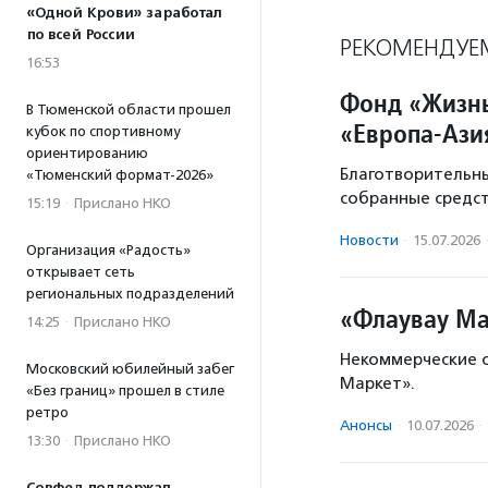
«Одной Крови» заработал
по всей России
РЕКОМЕНДУЕ
16:53
Фонд «Жизнь
В Тюменской области прошел
«Европа-Ази
кубок по спортивному
ориентированию
Благотворительн
«Тюменский формат-2026»
собранные средст
15:19
·
Прислано НКО
Новости
·
15.07.2026
Организация «Радость»
открывает сеть
региональных подразделений
«Флаувау Ма
14:25
·
Прислано НКО
Некоммерческие о
Московский юбилейный забег
Маркет».
«Без границ» прошел в стиле
ретро
Анонсы
·
10.07.2026
·
13:30
·
Прислано НКО