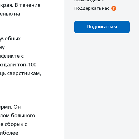
края. В течение
Поддержать нас
сенью на
Подписаться
 учебных
му
нфликте с
оздали топ-100
щь сверстникам,
ерми. Он
алом большого
е сборы» с
аиболее