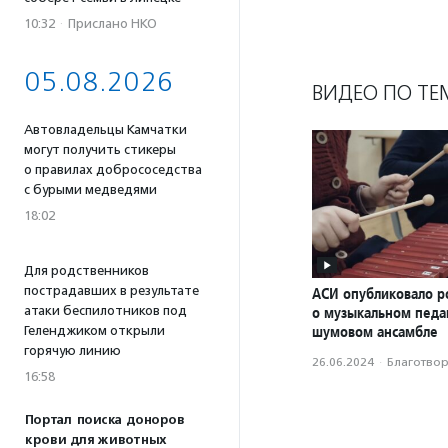
10:32
·
Прислано НКО
05.08.2026
ВИДЕО ПО ТЕ
Автовладельцы Камчатки
могут получить стикеры
о правилах добрососедства
с бурыми медведями
18:02
Для родственников
пострадавших в результате
АСИ опубликовало р
атаки беспилотников под
о музыкальном педаг
шумовом ансамбле
Геленджиком открыли
горячую линию
26.06.2024
·
Благотвори
16:58
Портал поиска доноров
крови для животных