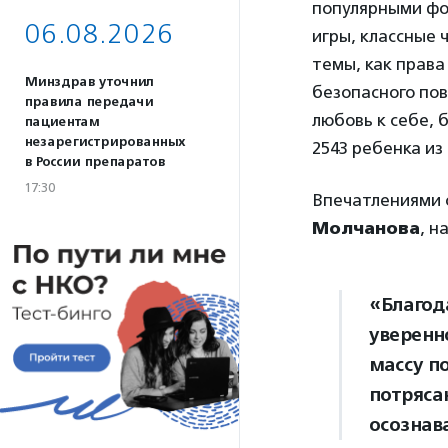
популярными фо
06.08.2026
игры, классные 
темы, как права
Минздрав уточнил
безопасного пов
правила передачи
любовь к себе, 
пациентам
незарегистрированных
2543 ребенка из
в России препаратов
17:30
Впечатлениями 
Молчанова
, н
«Благод
уверенн
массу п
потряса
осознава