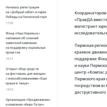
Началась регистрация
на «Добрый забег» в парке
Координатором
Победы на Поклонной горе
«ПравДА вместе
17:00
магистрант юри
исследовательск
Фонд «Наш Норильск»
напомнил об осенней
заявочной кампании
Пермская регио
на поддержку социальных
краевое движен
проектов
поддержке Фонд
16:31
и науки Пермско
Открыт сбор средств
центр «Компас 
на фестиваль для женщин
Пермского края 
с онкозаболеваниями «Еще
краше в танце»
посредством вс
14:50
деструктивного
Организация «Продвижение»
и компания «Инва-Титан»