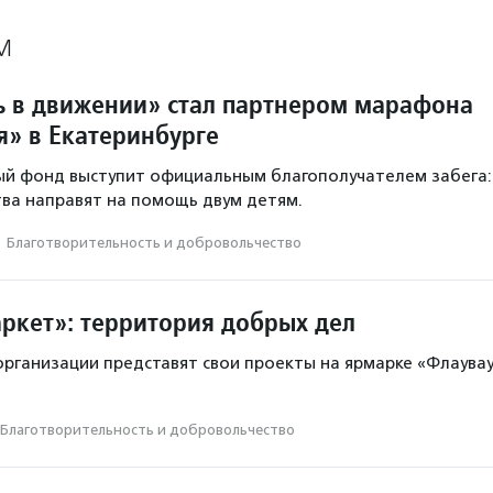
М
 в движении» стал партнером марафона
я» в Екатеринбурге
ый фонд выступит официальным благополучателем забега:
ва направят на помощь двум детям.
·
Благотвори­тель­ность и доброволь­чест­во
ркет»: территория добрых дел
рганизации представят свои проекты на ярмарке «Флаува
Благотвори­тель­ность и доброволь­чест­во