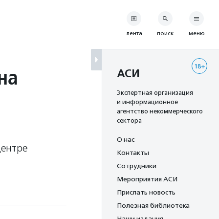
лента
поиск
меню
18+
на
АСИ
Экспертная организация
и информационное
агентство некоммерческого
сектора
О нас
центре
Контакты
Сотрудники
Мероприятия АСИ
Прислать новость
Полезная библиотека
Наши издания