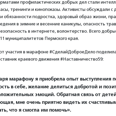
рматами профилактических добрых дел стали интел
часы, тренинги и кинопоказы. Активисты обсуждали с 
 и обязанности подростка, здоровый образ жизни, пр
едения в зимние и весенние каникулы, опасность трав
безопасность в интернете, волонтерство. Всего добр
 11 муниципалитетов Пермского края.
от участия в марафоне #СделайДоброеДело поделил
аставник краевого движения #Наставничество59:
аря марафону я приобрела опыт выступления п
ость в себе, желание делиться добротой и пози
оложительных эмоций. Обратная связь от детей
ющая, мне очень приятно видеть их счастливы
ть, что я смогла им помочь».