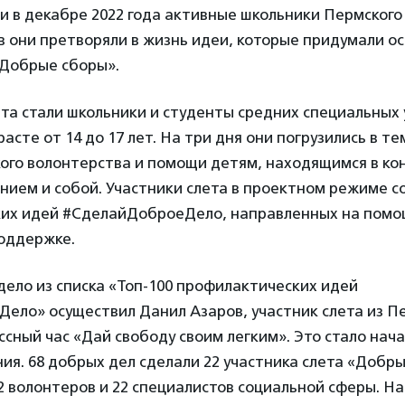
 в декабре 2022 года активные школьники Пермского 
 они претворяли в жизнь идеи, которые придумали о
«Добрые сборы».
та стали школьники и студенты средних специальных
асте от 14 до 17 лет. На три дня они погрузились в те
ого волонтерства и помощи детям, находящимся в ко
нием и собой. Участники слета в проектном режиме с
их идей #СделайДоброеДело, направленных на помо
оддержке.
ело из списка «Топ-100 профилактических идей
ело» осуществил Данил Азаров, участник слета из П
ссный час «Дай свободу своим легким». Это стало нач
ия. 68 добрых дел сделали 22 участника слета «Добры
 волонтеров и 22 специалистов социальной сферы. Н