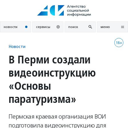
Перейти
к
содержанию
новости
сервисы
поиск
меню
18+
Новости
В Перми создали
видеоинструкцию
«Основы
паратуризма»
Пермская краевая организация ВОИ
подготовила видеоинструкцию для