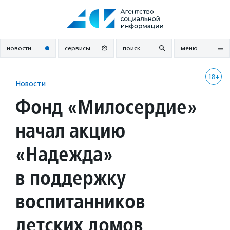
Перейти
к
содержанию
новости
сервисы
поиск
меню
18+
Новости
Фонд «Милосердие»
начал акцию
«Надежда»
в поддержку
воспитанников
детских домов