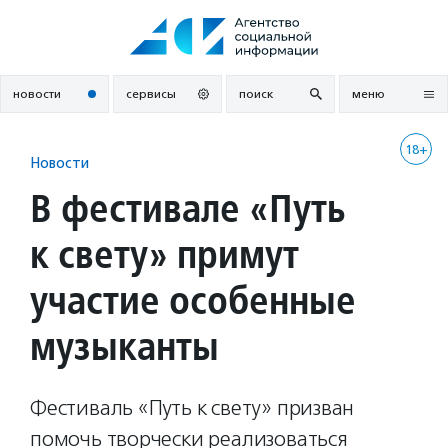
Перейти
к
содержанию
новости
сервисы
поиск
меню
18+
Новости
В фестивале «Путь
к свету» примут
участие особенные
музыканты
Фестиваль «Путь к свету» призван
помочь творчески реализоваться