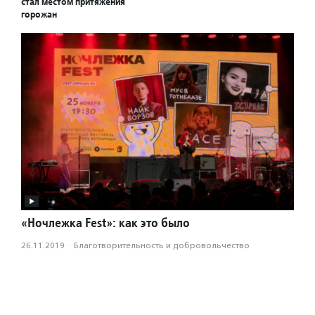
стал местом притяжения
горожан
«Ночлежка Fest»: как это было
26.11.2019
·
Благотвори­тель­ность и доброволь­чест­во