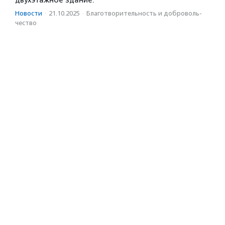
двухэтажное здание.
Новости
·
21.10.2025
·
Благотвори­тель­ность и доброволь­
чест­во