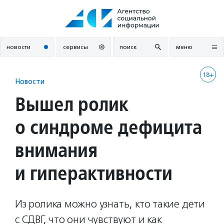
Перейти
к
содержанию
новости
сервисы
поиск
меню
18+
Новости
Вышел ролик
о синдроме дефицита
внимания
и гиперактивности
Из ролика можно узнать, кто такие дети
с СДВГ, что они чувствуют и как