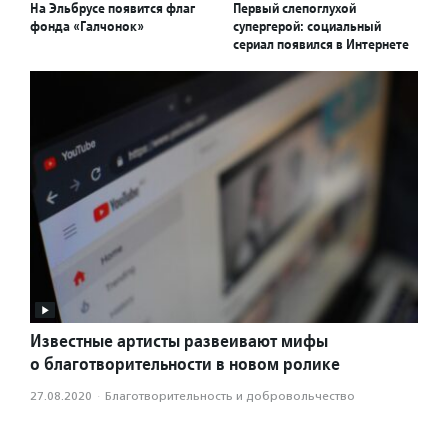
На Эльбрусе появится флаг
Первый слепоглухой
фонда «Галчонок»
супергерой: социальный
сериал появился в Интернете
Известные артисты развеивают мифы
о благотворительности в новом ролике
27.08.2020
·
Благотвори­тель­ность и доброволь­чест­во