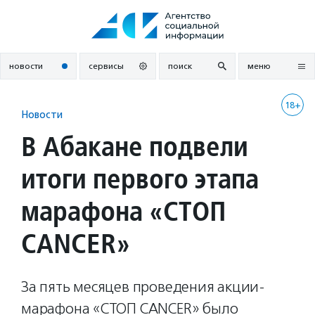
Перейти
к
содержанию
новости
сервисы
поиск
меню
18+
Новости
В Абакане подвели
итоги первого этапа
марафона «СТОП
CANCER»
За пять месяцев проведения акции-
марафона «СТОП CANCER» было