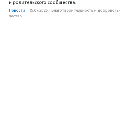
и родительского сообщества.
Новости
·
15.07.2026
·
Благотвори­тель­ность и доброволь­
чест­во