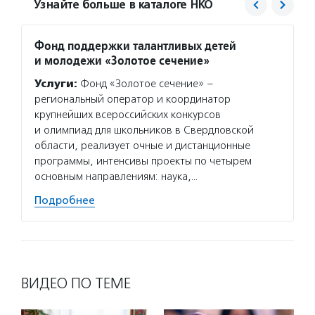
Узнайте больше в каталоге НКО
Фонд поддержки талантливых детей
БФ «Э
и молодежи «Золотое сечение»
Услуг
Услуги:
Фонд «Золотое сечение» –
выделя
региональный оператор и координатор
педаго
крупнейших всероссийских конкурсов
област
и олимпиад для школьников в Свердловской
олимпи
области, реализует очные и дистанционные
и реги
программы, интенсивы проекты по четырем
выступ
основным направлениям: наука,…
Подро
Подробнее
ВИДЕО ПО ТЕМЕ