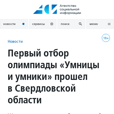
Перейти
к
содержанию
новости
сервисы
поиск
меню
18+
Новости
Первый отбор
олимпиады «Умницы
и умники» прошел
в Свердловской
области