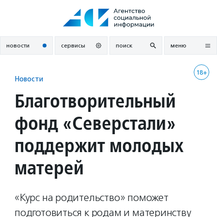
Перейти
к
содержанию
новости
сервисы
поиск
меню
18+
Новости
Благотворительный
фонд «Северстали»
поддержит молодых
матерей
«Курс на родительство» поможет
подготовиться к родам и материнству