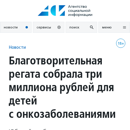
Перейти
к
содержанию
новости
сервисы
поиск
меню
18+
Новости
Благотворительная
регата собрала три
миллиона рублей для
детей
с онкозаболеваниями