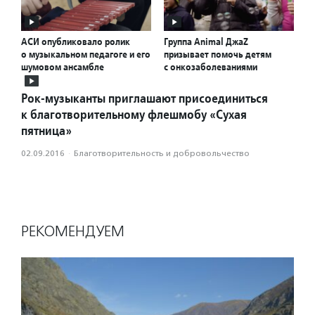
АСИ опубликовало ролик
Группа Animal ДжаZ
о музыкальном педагоге и его
призывает помочь детям
шумовом ансамбле
с онкозаболеваниями
Рок-музыканты приглашают присоединиться
к благотворительному флешмобу «Сухая
пятница»
02.09.2016
·
Благотвори­тель­ность и доброволь­чест­во
РЕКОМЕНДУЕМ