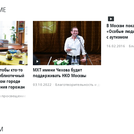
МЕ
В Москве пока
«Особые люди
с аутизмом
16.02.2016
·
Бл
чтобы кто-то
МХТ имени Чехова будет
библиотечный
поддерживать НКО Москвы
ном городе
03.10.2022
·
Благотвори­тель­ность и доброволь­чест­во
ения горожан
и просвещение
М