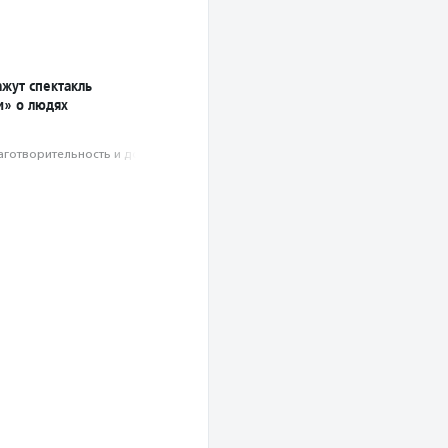
жут спектакль
» о людях
аготвори­тель­ность и доброволь­чест­во