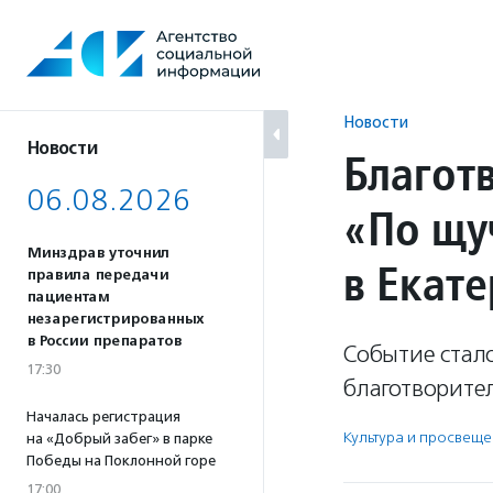
Перейти
к
содержанию
Новости
Новости
Благот
06.08.2026
«По щу
Минздрав уточнил
в Екат
правила передачи
пациентам
незарегистрированных
в России препаратов
Событие стал
17:30
благотворите
Началась регистрация
Культура и просвещ
на «Добрый забег» в парке
Победы на Поклонной горе
17:00