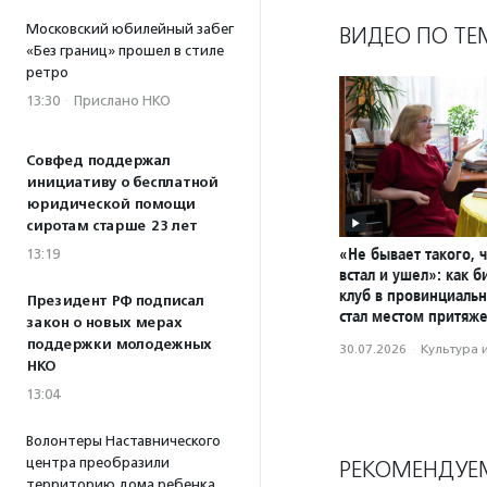
Московский юбилейный забег
ВИДЕО ПО ТЕ
«Без границ» прошел в стиле
ретро
13:30
·
Прислано НКО
Совфед поддержал
инициативу о бесплатной
юридической помощи
сиротам старше 23 лет
«Не бывает такого, 
13:19
встал и ушел»: как 
клуб в провинциаль
Президент РФ подписал
стал местом притяж
закон о новых мерах
поддержки молодежных
30.07.2026
·
Культура 
НКО
13:04
Волонтеры Наставнического
центра преобразили
РЕКОМЕНДУЕ
территорию дома ребенка