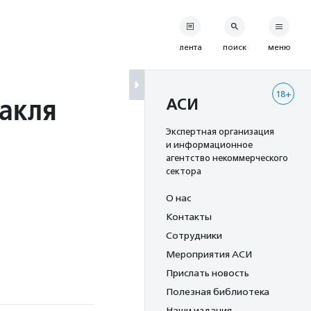
лента
поиск
меню
18+
такля
АСИ
Экспертная организация
и информационное
агентство некоммерческого
сектора
О нас
Контакты
Сотрудники
Мероприятия АСИ
Прислать новость
Полезная библиотека
Наши издания