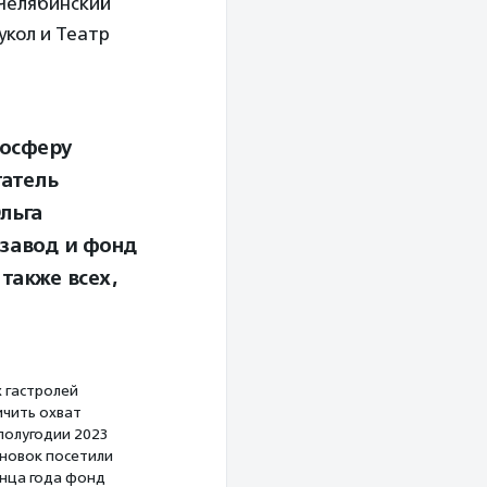
Челябинский
укол и Театр
мосферу
татель
льга
завод и фонд
также всех,
 гастролей
ичить охват
полугодии 2023
ановок посетили
онца года фонд