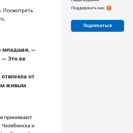
Поддержать нас
л. Посмотреть
о,
Подписаться
о младшая, —
 — Это ее
 отвлекла от
ким живым
нем принимают
 Челябинска и