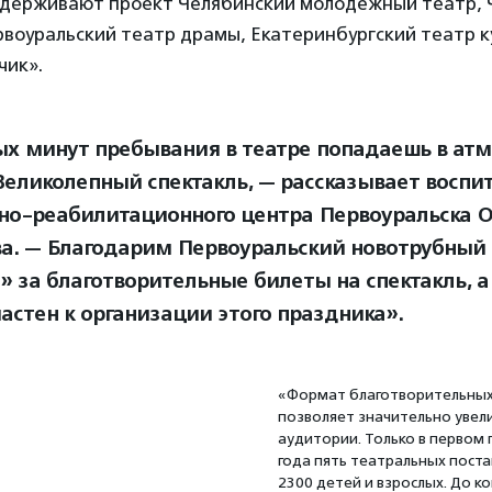
ддерживают проект Челябинский молодежный театр, 
рвоуральский театр драмы, Екатеринбургский театр к
чик».
ых минут пребывания в театре попадаешь в ат
 Великолепный спектакль, — рассказывает воспи
но-реабилитационного центра Первоуральска О
а. — Благодарим Первоуральский новотрубный 
» за благотворительные билеты на спектакль, а 
частен к организации этого праздника».
«Формат благотворительных
позволяет значительно увел
аудитории. Только в первом 
года пять театральных пост
2300 детей и взрослых. До к