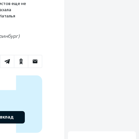
истов еще не
азала
Наталья
ринбург)
 вклад