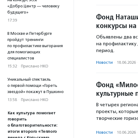
«Добро.Центр — человеку
будущего»
Фонд Наташи
17:39
конкурсы на
В Москве и Петербурге
Объявлены два вс
пройдут тренинги
на профилактику 
по профилактике выгорания
период.
для помогающих
специалистов
Новости
·
18.06.2026
15:32
·
Прислано НКО
Уникальный спектакль
Фонд «Мило
о первой помощи «Гореть
культурные 
звездой» покажут в Пушкино
13:58
·
Прислано НКО
В четырех регион
проекты, которые
Как культура помогает
творческие гориз
говорить
о благотворительности:
итоги второго «Теплого
Новости
·
10.06.2026
вечера с Кольским»