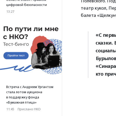
Полевского. По
цифровой безопасности
театр кукол, Пе
13:27
балета «Щелкун
«С перв
сказки.
социаль
Бурылов
«Синара
кто при
Встреча с Андреем Ургантом
стала лотом аукциона
в поддержку фонда
«Бумажная птица»
11:45
·
Прислано НКО