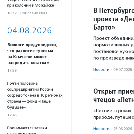
при колонии в Можайске
В Петербурге
10:32
·
Прислано НКО
проекта «Де
Барто»
04.08.2026
Проект объединил
нормотипичных д
Биологи предупредили,
что развитие туризма
постановочную ко
на Камчатке может
по произведениям
навредить косаткам
Новости
·
09.07.2026
17:59
Почти половина
Открыт прие
соцпредприятий России
сосредоточена в 10 регионах
чтецов «Лет
страны — фонд «Наше
будущее»
«Летние строки» 
17:46
природе, путешес
Принимаются заявки
Новости
·
25.06.2026
на конкурс эссе