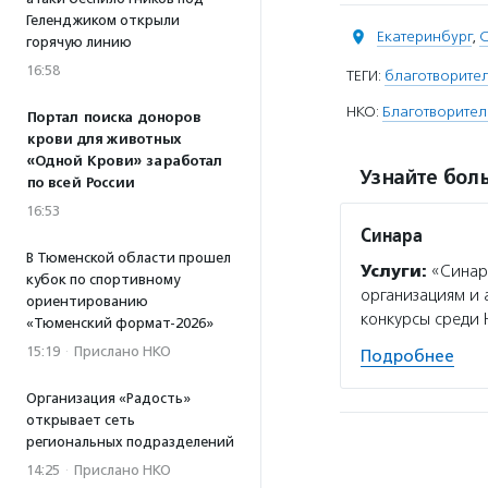
Геленджиком открыли
Екатеринбург
,
С
горячую линию
16:58
ТЕГИ:
благотворител
НКО:
Благотворите
Портал поиска доноров
крови для животных
«Одной Крови» заработал
Узнайте боль
по всей России
16:53
Синара
В Тюменской области прошел
Услуги:
«Синар
кубок по спортивному
организациям и
ориентированию
конкурсы среди 
«Тюменский формат-2026»
15:19
·
Прислано НКО
Подробнее
Организация «Радость»
открывает сеть
региональных подразделений
14:25
·
Прислано НКО