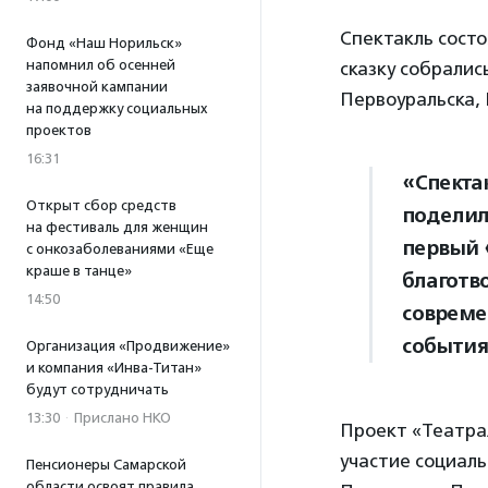
Спектакль состо
Фонд «Наш Норильск»
напомнил об осенней
сказку собралис
заявочной кампании
Первоуральска, 
на поддержку социальных
проектов
16:31
«Спекта
Открыт сбор средств
поделил
на фестиваль для женщин
первый 
с онкозаболеваниями «Еще
краше в танце»
благотв
14:50
совреме
события
Организация «Продвижение»
и компания «Инва-Титан»
будут сотрудничать
13:30
·
Прислано НКО
Проект «Театрал
участие социаль
Пенсионеры Самарской
области освоят правила