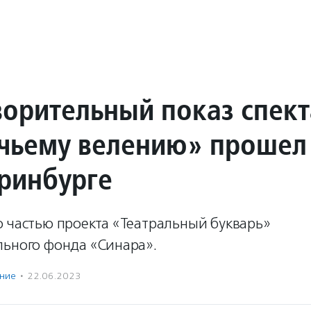
ворительный показ спек
чьему велению» прошел
еринбурге
о частью проекта «Театральный букварь»
льного фонда «Синара».
ение
·
22.06.2023