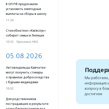
В ОП РФ предложили
установить ежегодные
выплаты на сборы в школу
11:24
Стихобиатлон «Км/вслух»
соберет семьи в Липецке
10:32
·
Прислано НКО
05.08.2026
Автовладельцы Камчатки
Поддерж
могут получить стикеры
о правилах добрососедства
Мы работаем, 
с бурыми медведями
информация и
вопросу в бла
18:02
достигнем
Для родственников
пострадавших в результате
атаки беспилотников под