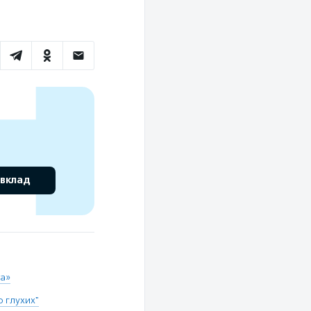
 вклад
та»
 глухих"