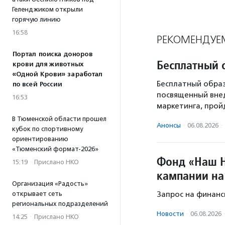
Геленджиком открыли
горячую линию
16:58
РЕКОМЕНДУЕ
Портал поиска доноров
Бесплатный 
крови для животных
«Одной Крови» заработал
Бесплатный образ
по всей России
посвященный вне
16:53
маркетинга, пройд
В Тюменской области прошел
Анонсы
·
06.08.2026
·
кубок по спортивному
ориентированию
«Тюменский формат-2026»
Фонд «Наш Н
15:19
·
Прислано НКО
кампании на
Организация «Радость»
открывает сеть
Запрос на финанс
региональных подразделений
Новости
·
06.08.2026
14:25
·
Прислано НКО