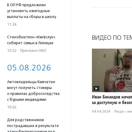
В ОП РФ предложили
установить ежегодные
выплаты на сборы в школу
11:24
ВИДЕО ПО ТЕ
Стихобиатлон «Км/вслух»
соберет семьи в Липецке
10:32
·
Прислано НКО
05.08.2026
Автовладельцы Камчатки
могут получить стикеры
о правилах добрососедства
Иван Бакаидов нача
с бурыми медведями
за доступную и безо
18:02
04.04.2024
·
Люди с и
Для родственников
пострадавших в результате
атаки беспилотников под