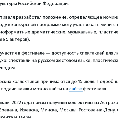
ультуры Российской Федерации.
тиваля разработал положение, определяющее номина
 году в конкурсной программе могу участвовать мини-с
олноформатные драматические, музыкальные, пластич
ее 5 актеров).
 участия в фестивале — доступность спектаклей для л
ха: спектакли на русском жестовом языке, пластическ
реводом.
еских коллективов принимаются до 15 июля. Подробн
у подачи заявки можно найти на
сайте
фестиваля.
валя 2022 года призы получили коллективы из Астраха
Еревана, Ижевска, Минска, Москвы, Ростова-на-Дону,
кента и Твери.