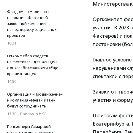
Министерства к
Фонд «Наш Норильск»
напомнил об осенней
Оргкомитет фес
заявочной кампании
участия. В 2023
на поддержку социальных
4 актеров) и п
проектов
16:31
постановки (бол
Открыт сбор средств
Главное условие
на фестиваль для женщин
нарушениями слу
с онкозаболеваниями «Еще
краше в танце»
спектакли с пе
14:50
Заявки от творч
Организация «Продвижение»
участия и форм
и компания «Инва-Титан»
будут сотрудничать
13:30
·
Прислано НКО
По итогам фести
Екатеринбурга, 
Пенсионеры Самарской
Петербурга, Таш
области освоят правила