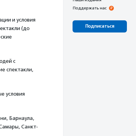
Поддержать нас
ции и условия
Подписаться
пектакли (до
еские
юдей с
ие спектакли,
ые условия
ни, Барнаула,
 Самары, Санкт-