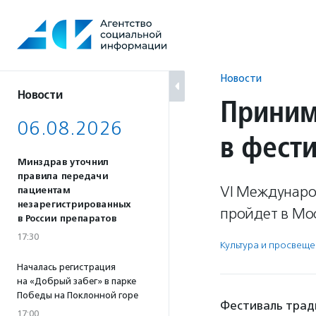
Перейти
к
содержанию
Новости
Новости
Приним
06.08.2026
в фест
Минздрав уточнил
правила передачи
VI Междунаро
пациентам
незарегистрированных
пройдет в Мос
в России препаратов
17:30
Культура и просвещ
Началась регистрация
на «Добрый забег» в парке
Победы на Поклонной горе
Фестиваль трад
17:00