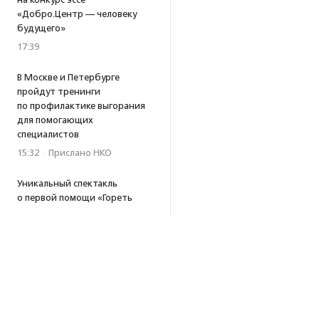
«Добро.Центр — человеку
будущего»
17:39
В Москве и Петербурге
пройдут тренинги
по профилактике выгорания
для помогающих
специалистов
15:32
·
Прислано НКО
Уникальный спектакль
о первой помощи «Гореть
звездой» покажут в Пушкино
13:58
·
Прислано НКО
Как культура помогает
говорить
о благотворительности:
итоги второго «Теплого
вечера с Кольским»