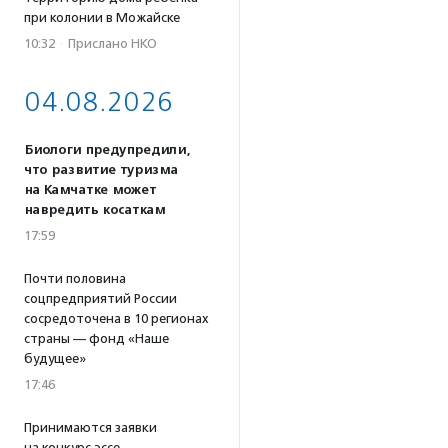
при колонии в Можайске
10:32
·
Прислано НКО
04.08.2026
Биологи предупредили,
что развитие туризма
на Камчатке может
навредить косаткам
17:59
Почти половина
соцпредприятий России
сосредоточена в 10 регионах
страны — фонд «Наше
будущее»
17:46
Принимаются заявки
на конкурс эссе