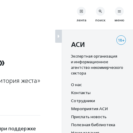
лента
поиск
меню
18+
АСИ
»
Экспертная организация
и информационное
агентство некоммерческого
сектора
итория жеста»
О нас
Контакты
Сотрудники
Мероприятия АСИ
Прислать новость
Полезная библиотека
 при поддержке
Наши издания