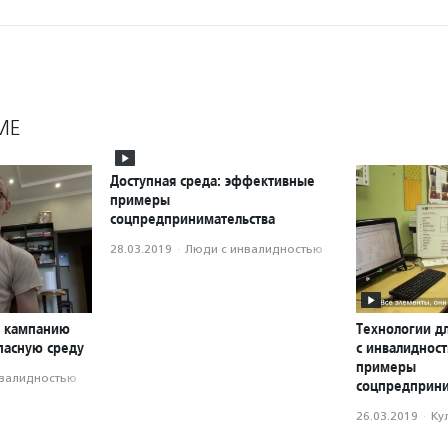
МЕ
Доступная среда: эффективные
примеры
соцпредпринимательства
28.03.2019
·
Люди с инвалидностью
л кампанию
Технологии д
пасную среду
с инвалиднос
примеры
нвалидностью
соцпредприни
26.03.2019
·
Ку