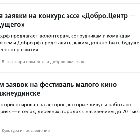
 заявки на конкурс эссе «Добро.Центр —
дущего»
о.рф предлагает волонтерам, сотрудникам и командам
истемы Добро.рф представить, каким должно быть будуще
нного развития.
·
Благотвори­тель­ность и доброволь­чест­во
м заявок на фестиваль малого кино
ижнеудинске
» ориентирован на авторов, которые живут и работают
иях — в селах, деревнях, городах с населением до 70 тыся
·
Культура и просвещение