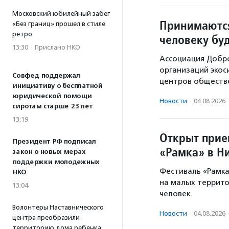
Московский юбилейный забег
Принимаются
«Без границ» прошел в стиле
ретро
человеку бу
13:30
·
Прислано НКО
Ассоциация Добр
организаций экос
Совфед поддержал
центров обществе
инициативу о бесплатной
юридической помощи
Новости
·
04.08.2026
сиротам старше 23 лет
13:19
Открыт прие
Президент РФ подписал
«Рамка» в Н
закон о новых мерах
поддержки молодежных
Фестиваль «Рамка
НКО
на малых территор
13:04
человек.
Волонтеры Наставнического
Новости
·
04.08.2026
центра преобразили
территорию дома ребенка