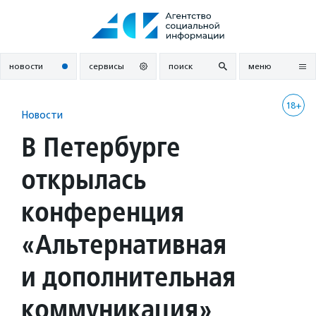
Перейти
к
содержанию
новости
сервисы
поиск
меню
18+
Новости
В Петербурге
открылась
конференция
«Альтернативная
и дополнительная
коммуникация»