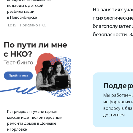
подходы к детской
На занятиях уч
реабилитации
психологические
в Новосибирске
13:15
·
Прислано НКО
благополучатели
безопасности. З
Поддерж
Мы работаем, 
информация и
вопросу в бла
Патриаршая гуманитарная
достигнем
миссия ищет волонтеров для
ремонта домов в Донецке
и Горловке