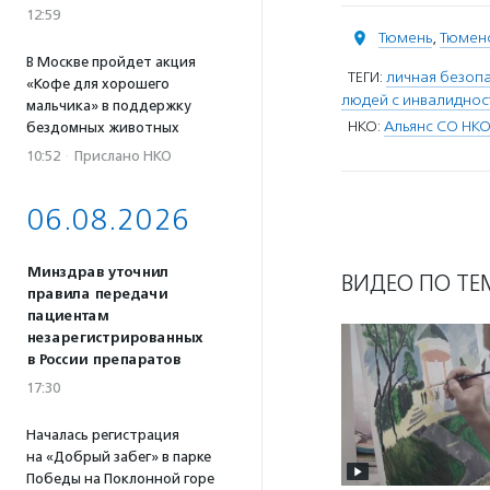
12:59
Тюмень
,
Тюменс
В Москве пройдет акция
ТЕГИ:
личная безоп
«Кофе для хорошего
людей с инвалиднос
мальчика» в поддержку
НКО:
Альянс СО НК
бездомных животных
10:52
·
Прислано НКО
06.08.2026
Минздрав уточнил
ВИДЕО ПО ТЕ
правила передачи
пациентам
незарегистрированных
в России препаратов
17:30
Началась регистрация
на «Добрый забег» в парке
Победы на Поклонной горе