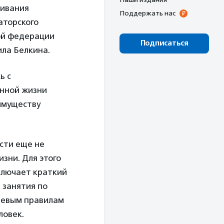
живания
Поддержать нас
аторского
ой федерации
Подписаться
ила Белкина.
ь с
енной жизни
 имуществу
ости еще не
изни. Для этого
ключает краткий
 занятия по
ючевым правилам
ловек.