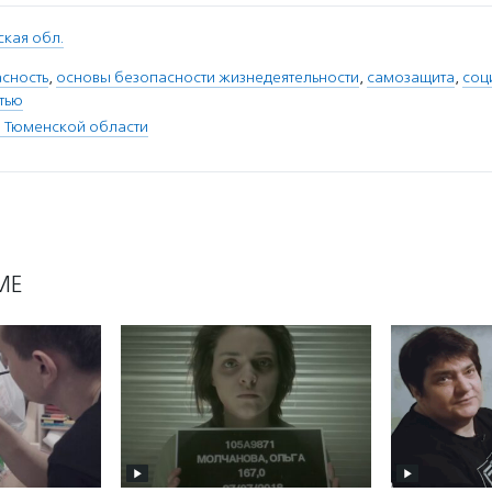
кая обл.
асность
,
основы безопасности жизнедеятельности
,
самозащита
,
соц
тью
О Тюменской области
МЕ