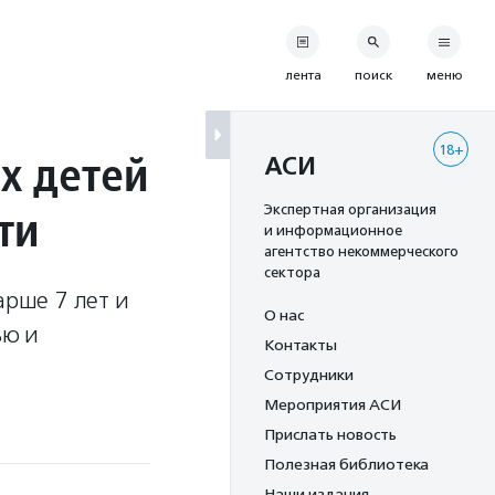
лента
поиск
меню
18+
х детей
АСИ
ти
Экспертная организация
и информационное
агентство некоммерческого
сектора
арше 7 лет и
О нас
ью и
Контакты
Сотрудники
Мероприятия АСИ
Прислать новость
Полезная библиотека
Наши издания