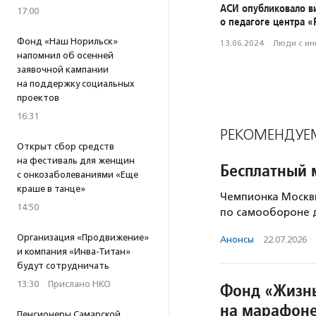
АСИ опубликовало в
17:00
о педагоге центра 
Фонд «Наш Норильск»
13.06.2024
·
Люди с и
напомнил об осенней
заявочной кампании
на поддержку социальных
проектов
16:31
РЕКОМЕНДУЕ
Открыт сбор средств
на фестиваль для женщин
Бесплатный 
с онкозаболеваниями «Еще
краше в танце»
Чемпионка Москвы
14:50
по самообороне д
Организация «Продвижение»
Анонсы
·
22.07.2026
·
и компания «Инва-Титан»
будут сотрудничать
13:30
·
Прислано НКО
Фонд «Жизнь
на марафоне
Пенсионеры Самарской