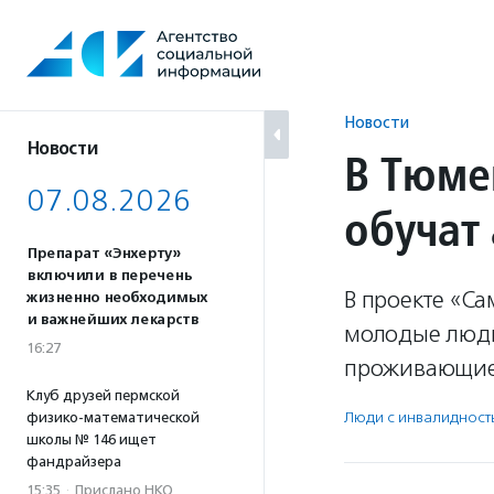
Перейти
к
содержанию
Новости
Новости
В Тюме
07.08.2026
обучат
Препарат «Энхерту»
включили в перечень
В проекте «Са
жизненно необходимых
и важнейших лекарств
молодые люди
16:27
проживающие 
Клуб друзей пермской
Люди с инвалидност
физико-математической
школы № 146 ищет
фандрайзера
15:35
·
Прислано НКО