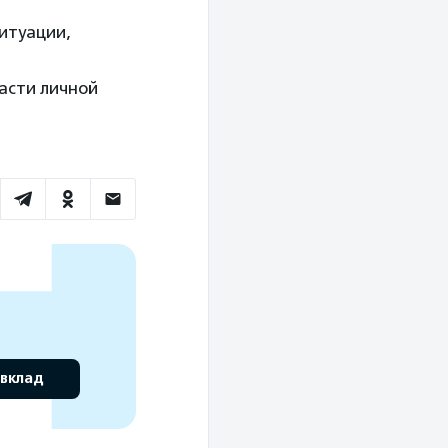
итуации,
асти личной
 вклад