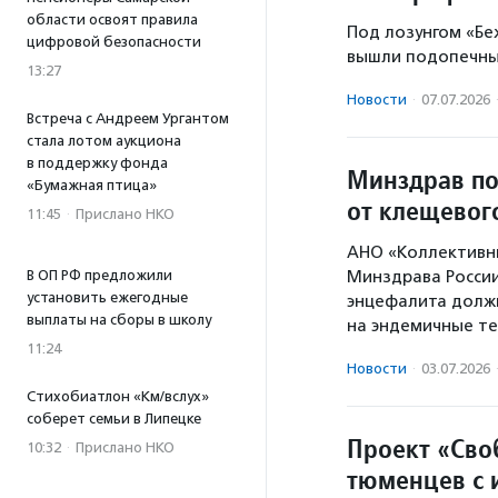
области освоят правила
Под лозунгом «Бе
цифровой безопасности
вышли подопечны
13:27
Новости
·
07.07.2026
Встреча с Андреем Ургантом
стала лотом аукциона
в поддержку фонда
Минздрав по
«Бумажная птица»
от клещевог
11:45
·
Прислано НКО
АНО «Коллективн
В ОП РФ предложили
Минздрава России
установить ежегодные
энцефалита долж
выплаты на сборы в школу
на эндемичные те
11:24
Новости
·
03.07.2026
Стихобиатлон «Км/вслух»
соберет семьи в Липецке
Проект «Сво
10:32
·
Прислано НКО
тюменцев с 