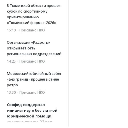
В Тюменской области прошел
кубок по спортивному
ориентированию
«Тюменский формат-2026»
15:19
·
Прислано НКО
Организация «Радость»
открывает сеть
региональных подразделений
14:25
·
Прислано НКО
Московский юбилейный забег
«Без границ» прошел в стиле
ретро
13:30
·
Прислано НКО
Совфед поддержал
инициативу о бесплатной
юридической помощи
сиротам старше 23 лет