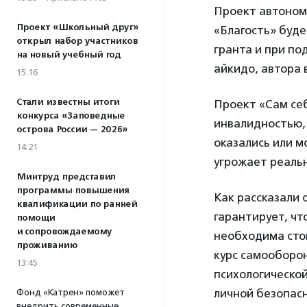
Проект автоном
Проект «Школьный друг»
«Благость» буде
открыл набор участников
гранта и при п
на новый учебный год
айкидо, автора 
15:16
Стали известны итоги
Проект «Сам се
конкурса «Заповедные
инвалидностью, 
острова России — 2026»
оказались или м
14:21
угрожает реальн
Минтруд представил
программы повышения
Как рассказали 
квалификации по ранней
гарантирует, чт
помощи
и сопровождаемому
необходима сто
проживанию
курс самооборон
13:45
психологическо
личной безопасн
Фонд «Катрен» поможет
внедрить современные