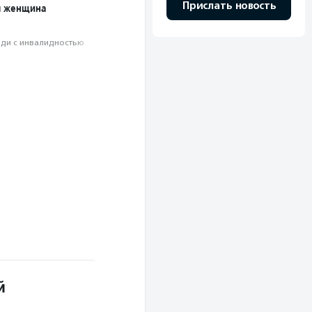
Прислать новость
я женщина
ди с инвалидностью
й