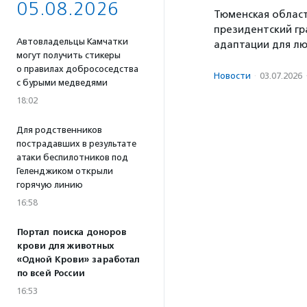
05.08.2026
Тюменская област
президентский гр
Автовладельцы Камчатки
адаптации для лю
могут получить стикеры
о правилах добрососедства
Новости
·
03.07.2026
с бурыми медведями
18:02
Для родственников
пострадавших в результате
атаки беспилотников под
Геленджиком открыли
горячую линию
16:58
Портал поиска доноров
крови для животных
«Одной Крови» заработал
по всей России
16:53