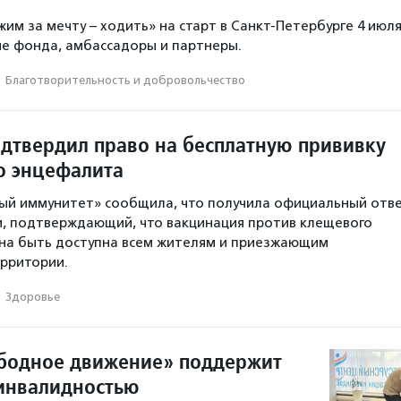
жим за мечту – ходить» на старт в Санкт-Петербурге 4 июл
е фонда, амбассадоры и партнеры.
·
Благотвори­тель­ность и доброволь­чест­во
дтвердил право на бесплатную прививку
о энцефалита
ый иммунитет» сообщила, что получила официальный отв
, подтверждающий, что вакцинация против клещевого
на быть доступна всем жителям и приезжающим
рритории.
·
Здоровье
бодное движение» поддержит
инвалидностью