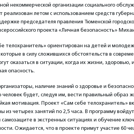
ной некоммерческой организации социального обслу
т реализован летом с использованием средств губерн
оддержке председателя правления Тюменской городск
всероссийского проекта «Личная безопасность» Миха
бе телохранитель» ориентирован на детей и молодеж
которые в силу сложившихся обстоятельств в соврем
огут оказаться в ситуации, когда их жизни, здоровью,
ая опасность.
организаторы, наличие знаний о здоровье и безопасн
о человек будет, следуя им, вести правильный образ ж
йкая мотивация. Проект «Сам себе телохранитель» в
ы из четырех занятий по 2,5 часа. В программу войдут
й самозащите в экстренных ситуациях и обучение кл
ости. Ожидается, что в проекте примут участие 60 че