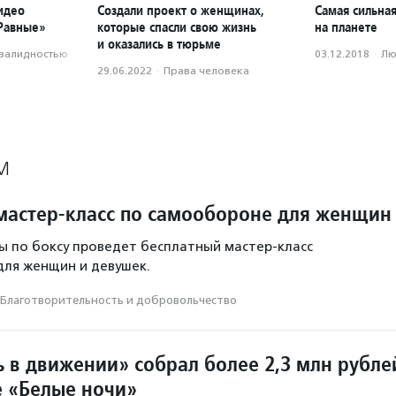
идео
Создали проект о женщинах,
Самая сильна
«Равные»
которые спасли свою жизнь
на планете
и оказались в тюрьме
нвалидностью
03.12.2018
·
Лю
29.06.2022
·
Права человека
М
мастер-класс по самообороне для женщин
 по боксу проведет бесплатный мастер-класс
ля женщин и девушек.
Благотвори­тель­ность и доброволь­чест­во
 в движении» собрал более 2,3 млн рубле
 «Белые ночи»