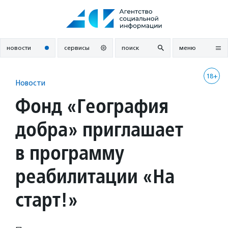
Перейти
к
содержанию
новости
сервисы
поиск
меню
18+
Новости
Фонд «География
добра» приглашает
в программу
реабилитации «На
старт!»