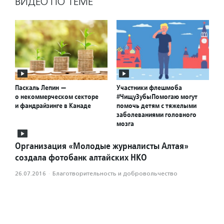
ВИДЕО ПО ТЕМЕ
Паскаль Лепин —
Участники флешмоба
о некоммерческом секторе
#ЧищуЗубыПомогаю могут
и фандрайзинге в Канаде
помочь детям с тяжелыми
заболеваниями головного
мозга
Организация «Молодые журналисты Алтая»
создала фотобанк алтайских НКО
26.07.2016
·
Благотвори­тель­ность и доброволь­чест­во