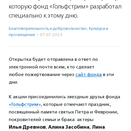
которую фонд «Гольфстрим» разработал
специально к этому дню.
Благотвори­тель­ность и доброволь­чест­во
,
Культура и
просвещение
·
07.07.2023
Открытка будет отправлена в ответ по
электронной почте всем, кто сделает
любое пожертвование через
сайт
фонда
в эти
дни.
К акции присоединились звездные друзья фонда
«Гольфстрим»
, которые отмечают праздник,
посвященный памяти святых Петра и Февронии,
покровителей семьи и брака: актеры
Илья Древнов
,
Алина Засобина
,
Лина