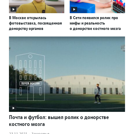
В Москве открылась
В Сети появился ролик про
фотовыставка, посвященная
мифы и реальность
донорству органов
о донорстве костного мозга
Почта и футбол: вышел ролик о донорстве
костного мозга
23.11.2021
·
Здоровье