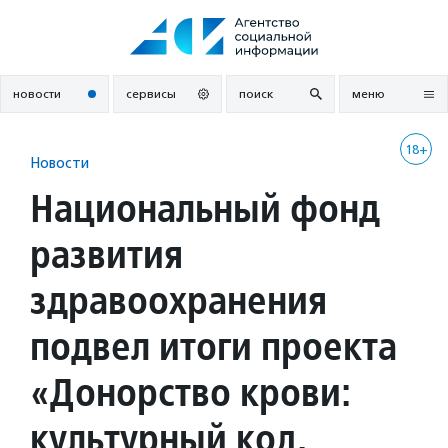
Перейти
к
содержанию
новости
сервисы
поиск
меню
18+
Новости
Национальный фонд
развития
здравоохранения
подвел итоги проекта
«Донорство крови:
культурный код.