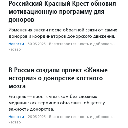
Российский Красный Крест обновил
мотивационную программу для
доноров
Изменения внесли после обратной связи от самих
доноров и координаторов донорского движения.
Новости
·
30.06.2026
·
Благотвори­тель­ность и доброволь­
чест­во
В России создали проект «Живые
истории» о донорстве костного
мозга
Его цель — простым языком без сложных
медицинских терминов объяснить обществу
важность донорства.
Новости
·
26.06.2026
·
Благотвори­тель­ность и доброволь­
чест­во