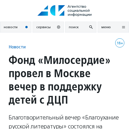
Перейти
к
содержанию
новости
сервисы
поиск
меню
18+
Новости
Фонд «Милосердие»
провел в Москве
вечер в поддержку
детей с ДЦП
Благотворительный вечер «Благоухание
русской литературы» состоялся на