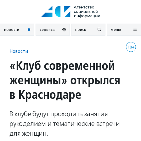
Перейти
к
содержанию
новости
сервисы
поиск
меню
18+
Новости
«Клуб современной
женщины» открылся
в Краснодаре
В клубе будут проходить занятия
рукоделием и тематические встречи
для женщин.