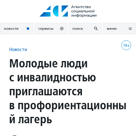
Перейти
к
содержанию
новости
сервисы
поиск
меню
18+
Новости
Молодые люди
с инвалидностью
приглашаются
в профориентационны
й лагерь