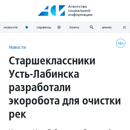
Перейти
к
содержанию
новости
сервисы
поиск
меню
18+
Новости
Старшеклассники
Усть-Лабинска
разработали
экоробота для очистки
рек