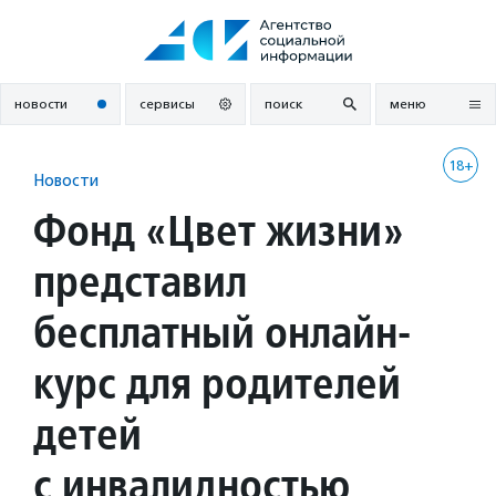
Перейти
к
содержанию
новости
сервисы
поиск
меню
18+
Новости
Фонд «Цвет жизни»
представил
бесплатный онлайн-
курс для родителей
детей
с инвалидностью