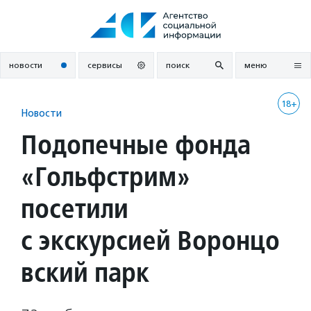
Перейти
к
содержанию
новости
сервисы
поиск
меню
18+
Новости
Подопечные фонда
«Гольфстрим»
посетили
с экскурсией Воронцо
вский парк