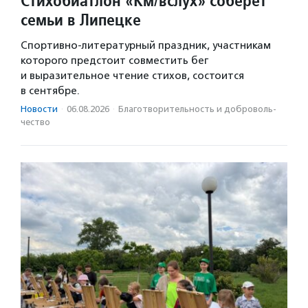
Стихобиатлон «Км/вслух» соберет
семьи в Липецке
Спортивно-литературный праздник, участникам
которого предстоит совместить бег
и выразительное чтение стихов, состоится
в сентябре.
Новости
·
06.08.2026
·
Благотвори­тель­ность и доброволь­
чест­во