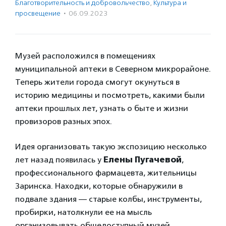
Благотвори­тель­ность и доброволь­чест­во
,
Культура и
просвещение
·
06.09.2023
Музей расположился в помещениях
муниципальной аптеки в Северном микрорайоне.
Теперь жители города смогут окунуться в
историю медицины и посмотреть, какими были
аптеки прошлых лет, узнать о быте и жизни
провизоров разных эпох.
Идея организовать такую экспозицию несколько
лет назад появилась у
Елены Пугачевой
,
профессионального фармацевта, жительницы
Заринска. Находки, которые обнаружили в
подвале здания — старые колбы, инструменты,
пробирки, натолкнули ее на мысль
организовывать общедоступный музей.