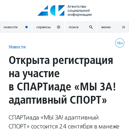
Перейти
к
содержанию
новости
сервисы
поиск
меню
18+
Новости
Открыта регистрация
на участие
в СПАРТиаде «МЫ ЗА!
адаптивный СПОРТ»
СПАРТиада «МЫ ЗА! адаптивный
СПОРТ» состоится 24 сентября в манеже