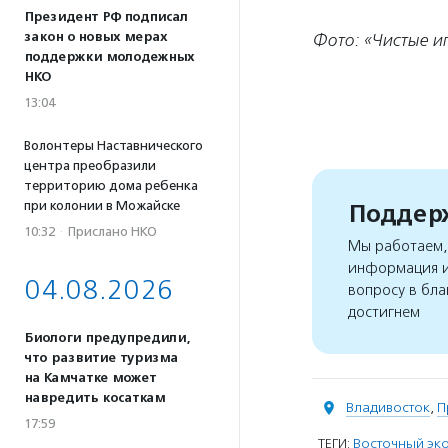
Президент РФ подписал
закон о новых мерах
Фото: «Чистые и
поддержки молодежных
НКО
13:04
Волонтеры Наставнического
центра преобразили
территорию дома ребенка
при колонии в Можайске
Поддерж
10:32
·
Прислано НКО
Мы работаем, 
информация и
04.08.2026
вопросу в бла
достигнем
Биологи предупредили,
что развитие туризма
на Камчатке может
навредить косаткам
Владивосток
,
П
17:59
ТЕГИ:
Восточный эк