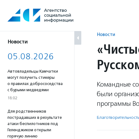
Перейти
к
содержанию
Новости
Новости
«Чисты
05.08.2026
Русско
Автовладельцы Камчатки
могут получить стикеры
Командные со
о правилах добрососедства
с бурыми медведями
были организо
18:02
программы Во
Для родственников
Благотвори­тель­ност
пострадавших в результате
атаки беспилотников под
Геленджиком открыли
горячую линию