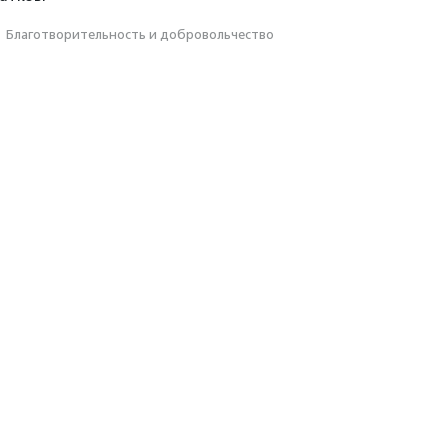
·
Благотвори­тель­ность и доброволь­чест­во