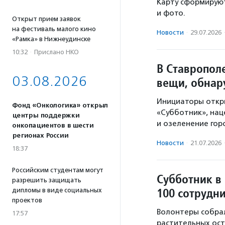
Карту сформируют
и фото.
Открыт прием заявок
на фестиваль малого кино
Новости
·
29.07.2026
«Рамка» в Нижнеудинске
10:32
·
Прислано НКО
В Ставропол
03.08.2026
вещи, обнар
Инициаторы откры
Фонд «Онкологика» открыл
«Субботник», нац
центры поддержки
и озеленение гор
онкопациентов в шести
регионах России
Новости
·
21.07.2026
18:37
Российским студентам могут
Субботник в
разрешить защищать
100 сотрудн
дипломы в виде социальных
проектов
Волонтеры собрал
17:57
растительных ост