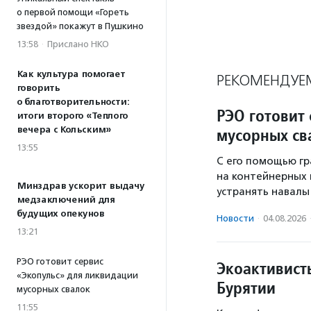
о первой помощи «Гореть
звездой» покажут в Пушкино
13:58
·
Прислано НКО
Как культура помогает
РЕКОМЕНДУЕ
говорить
о благотворительности:
РЭО готовит
итоги второго «Теплого
вечера с Кольским»
мусорных св
13:55
С его помощью гр
на контейнерных 
Минздрав ускорит выдачу
устранять навалы 
медзаключений для
будущих опекунов
Новости
·
04.08.2026
13:21
РЭО готовит сервис
Экоактивист
«Экопульс» для ликвидации
Бурятии
мусорных свалок
11:55