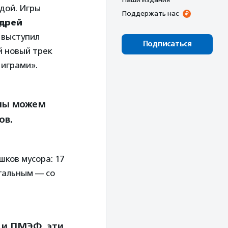
ждой. Игры
Поддержать нас
дрей
выступил
Подписаться
й новый трек
 играми».
 мы можем
ов.
шков мусора: 17
стальным — со
 и ПМЭФ, эти