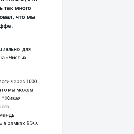
ь так много
овал, что мы
ффе.
ециально для
 на «Чистых
оги через 1000
 что мы можем
и “Живая
ного
оманды
» в рамках ВЭФ.