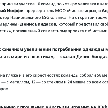
 приняли участие 10 команд по четыре человека в ка
ий Иоффе
, председатель МОО «Чистые игры», и
Ан
ектор Национального ESG-альянса.
На открытии также
«Марлины»
Денис Биндасов,
который представил сво
стик», посвященный совместному проекту с «Чистыми
сконечном увеличении потребления однажды
ся в мире из пластика», — сказал Денис Биндас
 на пляже и в его окрестностях команды собрали 58 ме
5 — с металлом, 12 — со стеклом и 24 мешка со всем о
ором.
внению с прошлыми «Чистыми играми» на ВЭФ