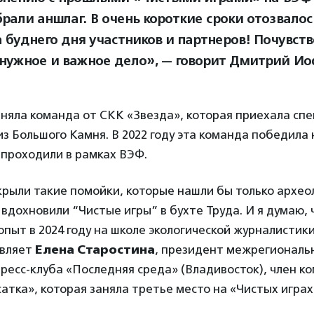
рали аншлаг. В очень короткие сроки отозвалос
а буднего дня участников и партнеров! Почувств
нужное и важное дело», — говорит Дмитрий Ио
няла команда от СКК «Звезда», которая приехала сп
 из Большого Камня. В 2022 году эта команда победила
 проходили в рамках ВЭФ.
рыли такие помойки, которые нашли бы только археол
 вдохновили “Чистые игры” в бухте Труда. И я думаю,
опыт в 2024 году на школе экологической журналистик
авляет
Елена Старостина
, президент межрегиональ
пресс-клуба «Последняя среда» (Владивосток), член к
атка», которая заняла третье место на «Чистых играх