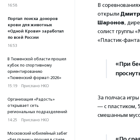
В соревнованиях
16:58
открыли
Дмитр
Портал поиска доноров
Шаронов
, дир
крови для животных
солист группы 
«Одной Крови» заработал
по всей России
«Пластик-фанта
16:53
В Тюменской области прошел
«При бе
кубок по спортивному
ориентированию
проснуть
«Тюменский формат-2026»
15:19
·
Прислано НКО
За полчаса игры
Организация «Радость»
открывает сеть
— с пластиком, 
региональных подразделений
смешанным мус
14:25
·
Прислано НКО
Московский юбилейный забег
«По сра
«Без границ» прошел в стиле