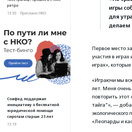
ретро
игры соб
13:30
·
Прислано НКО
для утр
делаем 
Первое место за
участия в играх
играх», которые
«Играючи мы вск
лет. Меня очень
повторить этот 
Совфед поддержал
тайга”», — доб
инициативу о бесплатной
юридической помощи
экологического 
сиротам старше 23 лет
«Леопарды и кас
13:19