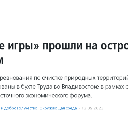
е игры» прошли на остр
м
ревнования по очистке природных территорий
ваны в бухте Труда во Владивостоке в рамках
сточного экономического форума.
ь и доброволь­чест­во
,
Окружающая среда
·
13.09.2023