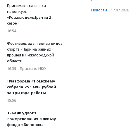
Принимаются заявки
Новости
·
17.07.2026
на конкурс
«Росмолодежь.Гранты 2
сезон»
16:54
Фестиваль адаптивных видов
спорта «Пари на равных»
прошел в Нижегородской
области
16:39
·
Прислано НКО
Платформа «Поможем»
собрала 253 млн рублей
за три года работы
15:56
Т-Банк удвоит
пожертвования в пользу
фонда «Галчонок»