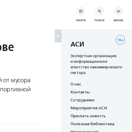
лента
поиск
меню
18+
ове
АСИ
Экспертная организация
и информационное
агентство некоммерческого
сектора
 от мусора
О нас
 спортивной
Контакты
Сотрудники
Мероприятия АСИ
Прислать новость
Полезная библиотека
Наши издания