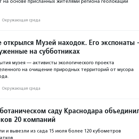
 на основе присланных жителями региона геолокаций
·
Окружающая среда
е открылся Музей находок. Его экспонаты
уженные на субботниках
тия музея — активисты экологического проекта
еленного на очищение природных территорий от мусора
ода.
·
Окружающая среда
 ботаническом саду Краснодара объедини
иков 20 компаний
и и вывезли из сада 15 июля более 120 кубометров
атков.