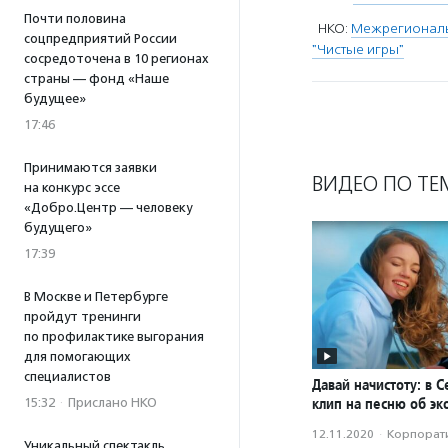
Почти половина
НКО:
Межрегиональн
соцпредприятий России
"Чистые игры"
сосредоточена в 10 регионах
страны — фонд «Наше
будущее»
17:46
Принимаются заявки
ВИДЕО ПО ТЕ
на конкурс эссе
«Добро.Центр — человеку
будущего»
17:39
В Москве и Петербурге
пройдут тренинги
по профилактике выгорания
для помогающих
специалистов
Давай начистоту: в 
клип на песню об эк
15:32
·
Прислано НКО
12.11.2020
·
Корпорати
Уникальный спектакль