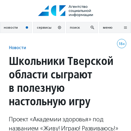
Перейти
к
содержанию
новости
сервисы
поиск
меню
18+
Новости
Школьники Тверской
области сыграют
в полезную
настольную игру
Проект «Академии здоровья» под
названием «Живу! Играю! Развиваюсь!»