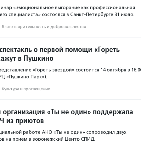
минар «Эмоциональное выгорание как профессиональная
го специалиста» состоялся в Санкт-Петербурге 31 июля.
·
Благотвори­тель­ность и доброволь­чест­во
спектакль о первой помощи «Гореть
кажут в Пушкино
едставление «Гореть звездой» состоится 14 октября в 16:0
ТРЦ «Пушкино Парк»).
·
Культура и просвещение
 организация «Ты не один» поддержала
Ч из приютов
циальной работе АНО «Ты не один» сопроводил двух
в на прием в воронежский Центр СПИД.