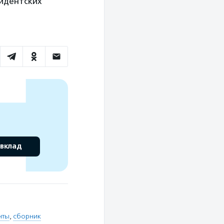
зидентских
 вклад
нты
,
сборник