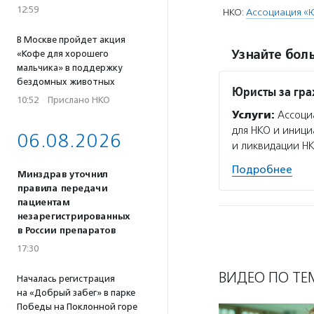
12:59
НКО:
Ассоциация «
В Москве пройдет акция
Узнайте боль
«Кофе для хорошего
мальчика» в поддержку
бездомных животных
Юристы за гр
10:52
·
Прислано НКО
Услуги:
Ассоциа
для НКО и иници
06.08.2026
и ликвидации НК
Подробнее
Минздрав уточнил
правила передачи
пациентам
незарегистрированных
в России препаратов
17:30
ВИДЕО ПО ТЕ
Началась регистрация
на «Добрый забег» в парке
Победы на Поклонной горе