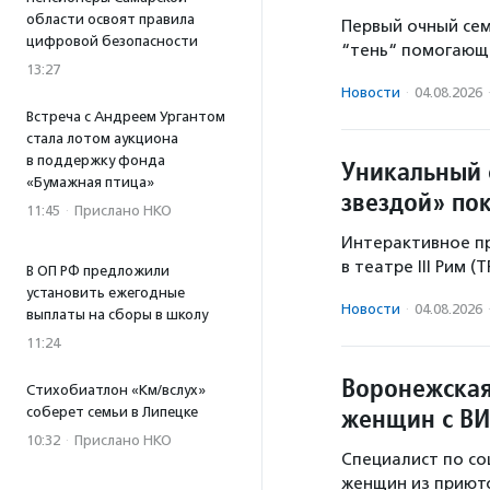
области освоят правила
Первый очный се
цифровой безопасности
“тень“ помогающе
13:27
Новости
·
04.08.2026
Встреча с Андреем Ургантом
стала лотом аукциона
в поддержку фонда
Уникальный 
«Бумажная птица»
звездой» по
11:45
·
Прислано НКО
Интерактивное пр
в театре III Рим (
В ОП РФ предложили
установить ежегодные
Новости
·
04.08.2026
выплаты на сборы в школу
11:24
Воронежская
Стихобиатлон «Км/вслух»
женщин с ВИ
соберет семьи в Липецке
10:32
·
Прислано НКО
Специалист по со
женщин из приюто