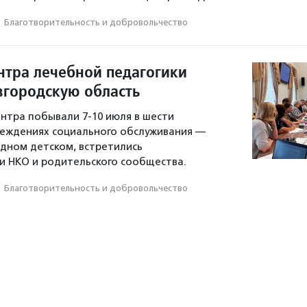
·
Благотвори­тель­ность и доброволь­чест­во
нтра лечебной педагогики
вгородскую область
нтра побывали 7-10 июля в шести
реждениях социального обслуживания —
одном детском, встретились
и НКО и родительского сообщества.
·
Благотвори­тель­ность и доброволь­чест­во