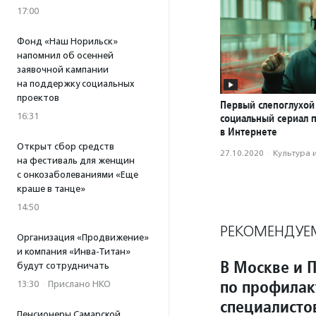
17:00
Фонд «Наш Норильск»
напомнил об осенней
заявочной кампании
на поддержку социальных
проектов
Первый слепоглухой
16:31
социальный сериал 
в Интернете
Открыт сбор средств
27.10.2020
·
Культура 
на фестиваль для женщин
с онкозаболеваниями «Еще
краше в танце»
14:50
РЕКОМЕНДУЕ
Организация «Продвижение»
и компания «Инва-Титан»
В Москве и 
будут сотрудничать
по профилак
13:30
·
Прислано НКО
специалисто
Пенсионеры Самарской