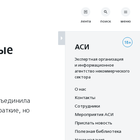
лента
поиск
меню
18+
тые
АСИ
Экспертная организация
и информационное
агентство некоммерческого
сектора
О нас
Контакты
бъединила
Сотрудники
раткие, но
Мероприятия АСИ
Прислать новость
Полезная библиотека
Наши издания