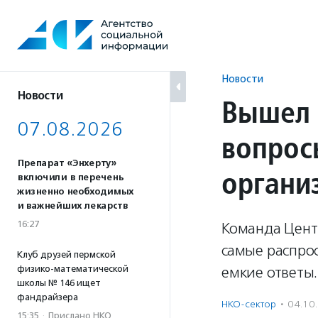
Перейти
к
содержанию
Новости
Новости
Вышел 
07.08.2026
вопрос
Препарат «Энхерту»
органи
включили в перечень
жизненно необходимых
и важнейших лекарств
16:27
Команда Цент
самые распрос
Клуб друзей пермской
физико-математической
емкие ответы.
школы № 146 ищет
фандрайзера
НКО-сектор
·
04.10
15:35
·
Прислано НКО