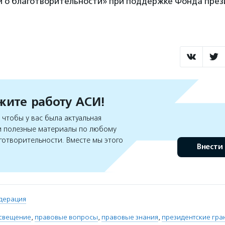
й о благотворительности» при поддержке Фонда пре
ите работу АСИ!
чтобы у вас была актуальная
 полезные материалы по любому
готворительности. Вместе мы этого
Внести
дерация
свещение
,
правовые вопросы
,
правовые знания
,
президентские гра