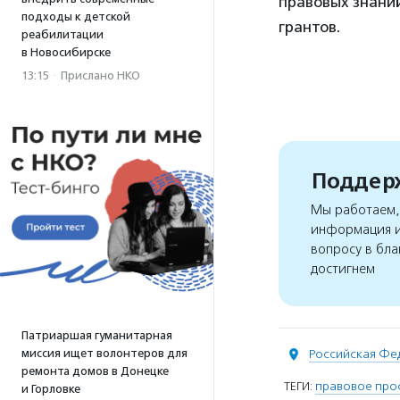
правовых знани
подходы к детской
грантов.
реабилитации
в Новосибирске
13:15
·
Прислано НКО
Поддерж
Мы работаем, 
информация и
вопросу в бла
достигнем
Патриаршая гуманитарная
миссия ищет волонтеров для
Российская Фе
ремонта домов в Донецке
ТЕГИ:
правовое про
и Горловке