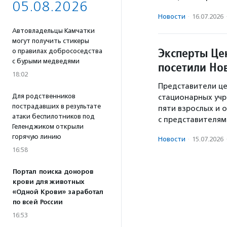
05.08.2026
Новости
·
16.07.2026
Автовладельцы Камчатки
могут получить стикеры
Эксперты Це
о правилах добрососедства
с бурыми медведями
посетили Но
18:02
Представители це
Для родственников
стационарных уч
пострадавших в результате
пяти взрослых и 
атаки беспилотников под
с представителям
Геленджиком открыли
горячую линию
Новости
·
15.07.2026
16:58
Портал поиска доноров
крови для животных
«Одной Крови» заработал
по всей России
16:53