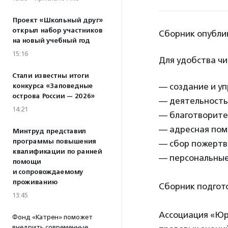
Проект «Школьный друг»
открыл набор участников
Сборник опубли
на новый учебный год
15:16
Для удобства чи
Стали известны итоги
— создание и уп
конкурса «Заповедные
острова России — 2026»
— деятельность
14:21
— благотворите
— адресная пом
Минтруд представил
программы повышения
— сбор пожертв
квалификации по ранней
— персональные
помощи
и сопровождаемому
проживанию
Сборник подгото
13:45
Ассоциация «Юр
Фонд «Катрен» поможет
внедрить современные