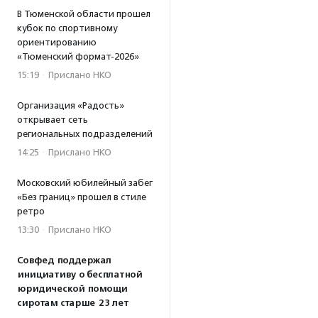
В Тюменской области прошел
кубок по спортивному
ориентированию
«Тюменский формат-2026»
15:19
·
Прислано НКО
Организация «Радость»
открывает сеть
региональных подразделений
14:25
·
Прислано НКО
Московский юбилейный забег
«Без границ» прошел в стиле
ретро
13:30
·
Прислано НКО
Совфед поддержал
инициативу о бесплатной
юридической помощи
сиротам старше 23 лет