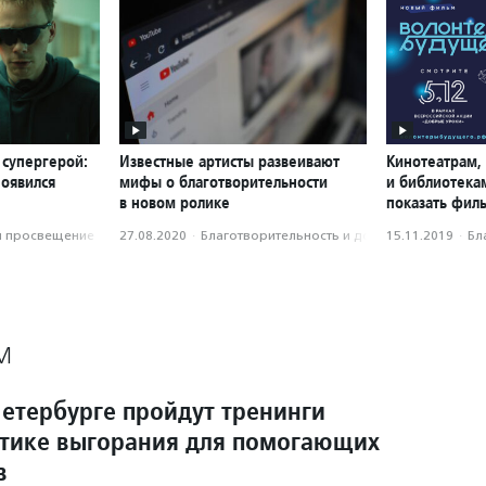
 супергерой:
Известные артисты развеивают
Кинотеатрам,
появился
мифы о благотворительности
и библиотека
в новом ролике
показать фил
и просвещение
27.08.2020
·
Благотвори­тель­ность и доброволь­чест­во
15.11.2019
·
Бл
М
Петербурге пройдут тренинги
тике выгорания для помогающих
в