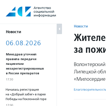
Перейти
к
содержанию
Новости
Новости
Жителе
06.08.2026
за пож
Минздрав уточнил
правила передачи
Волонтерский 
пациентам
незарегистрированных
Липецкой обл
в России препаратов
«Милосердие»
17:30
Благотвори­тель­ност
Началась регистрация
на «Добрый забег» в парке
Победы на Поклонной горе
17:00