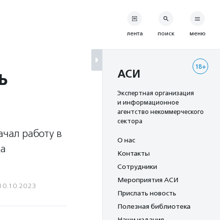
лента
поиск
меню
18+
ь
АСИ
Экспертная организация
и информационное
агентство некоммерческого
сектора
ачал работу в
О нас
да
Контакты
Сотрудники
Мероприятия АСИ
10.10.2023
Прислать новость
Полезная библиотека
Наши издания