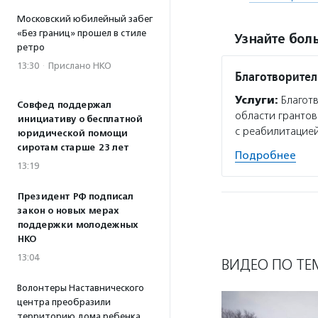
Московский юбилейный забег
«Без границ» прошел в стиле
Узнайте боль
ретро
13:30
·
Прислано НКО
Благотворите
Услуги:
Благот
Совфед поддержал
области грантов
инициативу о бесплатной
с реабилитацией
юридической помощи
сиротам старше 23 лет
Подробнее
13:19
Президент РФ подписал
закон о новых мерах
поддержки молодежных
НКО
13:04
ВИДЕО ПО ТЕ
Волонтеры Наставнического
центра преобразили
территорию дома ребенка