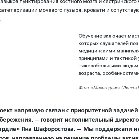
авыков пунктирования костного мозга и сестринского 
катетеризации мочевого пузыря, кровати и сопутств
.
Обучение включает маст
которых слушателей поз
медицинскими манипул
принципами и тактикой 
тяжелобольными людьм
возраста, особенностям
Фото: «Милосердие» (Липецк)
оект напрямую связан с приоритетной задачей
бережения, — говорит исполнительный директ
рдие» Яна Шафоростова. — Мы поддержали и
ров, направленную на решение проблемы актив