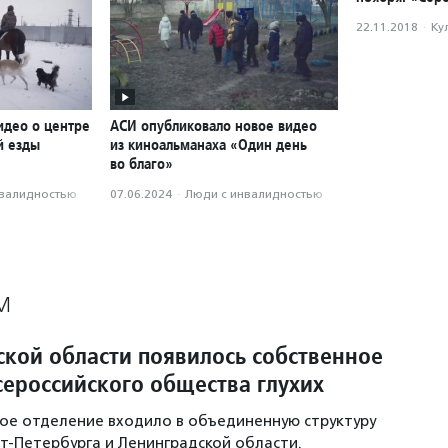
22.11.2018
·
Ку
идео о центре
АСИ опубликовало новое видео
й езды
из киноальманаха «Один день
во благо»
нвалидностью
07.06.2024
·
Люди с инвалидностью
М
ской области появилось собственное
сероссийского общества глухих
ое отделение входило в объединенную структуру
т-Петербурга и Ленинградской области.