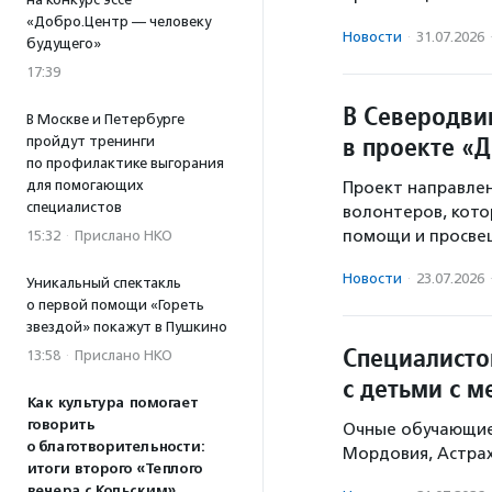
«Добро.Центр — человеку
Новости
·
31.07.2026
будущего»
17:39
В Северодвин
В Москве и Петербурге
в проекте «
пройдут тренинги
по профилактике выгорания
для помогающих
Проект направлен
специалистов
волонтеров, кото
помощи и просве
15:32
·
Прислано НКО
Новости
·
23.07.2026
Уникальный спектакль
о первой помощи «Гореть
звездой» покажут в Пушкино
Специалисто
13:58
·
Прислано НКО
с детьми с 
Как культура помогает
говорить
Очные обучающие 
о благотворительности:
Мордовия, Астрах
итоги второго «Теплого
вечера с Кольским»