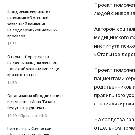
Проект поможет
Фонд «Наш Норильск»
людей с инвали
напомнил об осенней
заявочной кампании
Автором социал
на поддержку социальных
проектов
медицинского фа
16:31
института психо
«Стальное дере
Открыт сбор средств
на фестиваль для женщин
с онкозаболеваниями «Еще
Проект поможет 
краше в танце»
пациентами сере
14:50
родственников и
правильного ухо
Организация «Продвижение»
и компания «Инва-Титан»
специализирова
будут сотрудничать
13:30
·
Прислано НКО
На средства гра
отдельном поме
Пенсионеры Самарской
области освоят правила