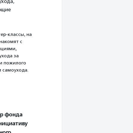
ухода,
ующие
ер-классы, на
накомят с
яциями,
ухода за
и пожилого
и самоухода.
ор фонда
нициативу
ного