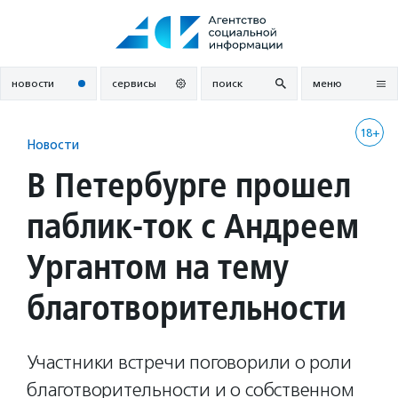
Перейти
к
содержанию
новости
сервисы
поиск
меню
18+
Новости
В Петербурге прошел
паблик-ток с Андреем
Ургантом на тему
благотворительности
Участники встречи поговорили о роли
благотворительности и о собственном