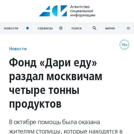
Перейти
к
содержанию
новости
сервисы
поиск
меню
18+
Новости
Фонд «Дари еду»
раздал москвичам
четыре тонны
продуктов
В октябре помощь была оказана
жителям столицы, которые находятся в