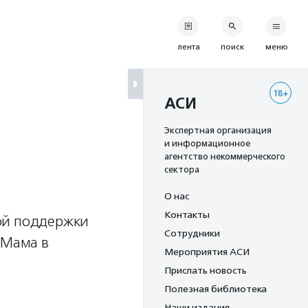
лента
поиск
меню
18+
АСИ
Экспертная организация
и информационное
агентство некоммерческого
сектора
О нас
Контакты
ой поддержки
Сотрудники
«Мама в
Мероприятия АСИ
Прислать новость
Полезная библиотека
Наши издания