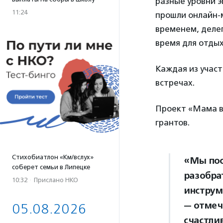
разные уровни э
11:24
прошли онлайн-
временем, деле
время для отдых
Каждая из участ
встречах.
Проект «Мама в
грантов.
Стихобиатлон «Км/вслух»
«Мы пос
соберет семьи в Липецке
разобра
10:32
·
Прислано НКО
инструм
— отмеч
05.08.2026
счастли