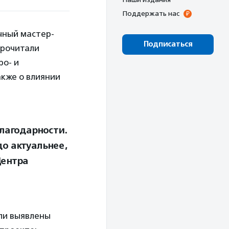
Поддержать нас
чный мастер-
Подписаться
прочитали
ро- и
акже о влиянии
лагодарности.
до актуальнее,
Центра
ли выявлены