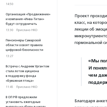
14:50
Организация «Продвижение»
Проект проходил
и компания «Инва-Титан»
класс, на котор
будут сотрудничать
лекции об эмоци
13:30
·
Прислано НКО
микронутриентов
Пенсионеры Самарской
гормональной с
области освоят правила
цифровой безопасности
13:27
«Мы пол
Встреча с Андреем Ургантом
И поняли
стала лотом аукциона
чем даж
в поддержку фонда
«Бумажная птица»
поддерж
11:45
·
Прислано НКО
В ОП РФ предложили
Благодаря анке
установить ежегодные
выплаты на сборы в школу