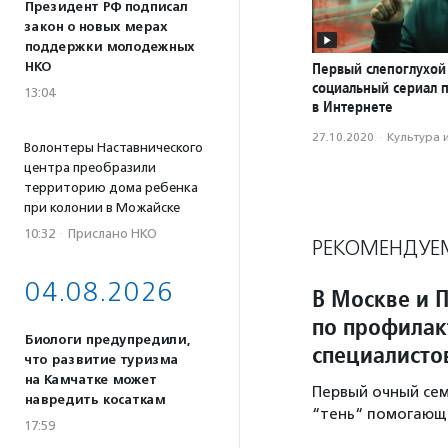
Президент РФ подписал
закон о новых мерах
поддержки молодежных
НКО
Первый слепоглухой
социальный сериал 
13:04
в Интернете
27.10.2020
·
Культура 
Волонтеры Наставнического
центра преобразили
территорию дома ребенка
при колонии в Можайске
10:32
·
Прислано НКО
РЕКОМЕНДУЕ
04.08.2026
В Москве и 
по профилак
Биологи предупредили,
специалисто
что развитие туризма
на Камчатке может
Первый очный се
навредить косаткам
“тень“ помогающе
17:59