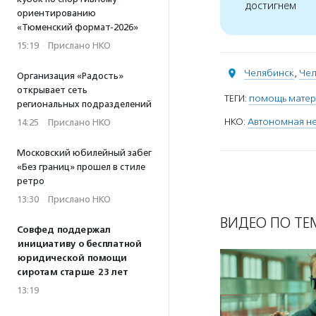
достигнем
ориентированию
«Тюменский формат-2026»
15:19
·
Прислано НКО
Челябинск
,
Чел
Организация «Радость»
открывает сеть
ТЕГИ:
помощь мате
региональных подразделений
НКО:
Автономная не
14:25
·
Прислано НКО
Московский юбилейный забег
«Без границ» прошел в стиле
ретро
13:30
·
Прислано НКО
ВИДЕО ПО ТЕ
Совфед поддержал
инициативу о бесплатной
юридической помощи
сиротам старше 23 лет
13:19