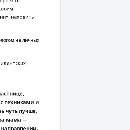
 проекте:
своим
ни», находить
ологом на личных
зидентских
астнице,
 с техниками и
ь чуть лучше,
ва мама —
м направлении.