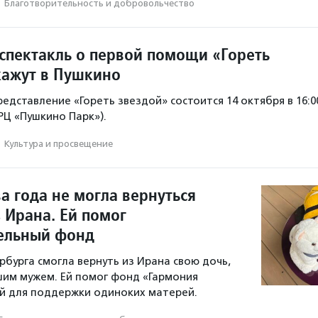
·
Благотвори­тель­ность и доброволь­чест­во
спектакль о первой помощи «Гореть
кажут в Пушкино
едставление «Гореть звездой» состоится 14 октября в 16:0
ТРЦ «Пушкино Парк»).
·
Культура и просвещение
а года не могла вернуться
 Ирана. Ей помог
ельный фонд
бурга смогла вернуть из Ирана свою дочь,
им мужем. Ей помог фонд «Гармония
й для поддержки одиноких матерей.