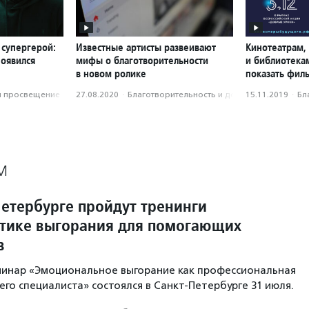
 супергерой:
Известные артисты развеивают
Кинотеатрам,
появился
мифы о благотворительности
и библиотека
в новом ролике
показать фил
и просвещение
27.08.2020
·
Благотвори­тель­ность и доброволь­чест­во
15.11.2019
·
Бл
М
Петербурге пройдут тренинги
тике выгорания для помогающих
в
минар «Эмоциональное выгорание как профессиональная
го специалиста» состоялся в Санкт-Петербурге 31 июля.