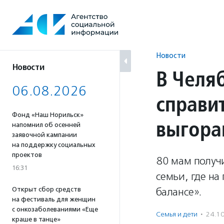
Перейти
к
содержанию
Новости
Новости
В Челя
06.08.2026
справи
Фонд «Наш Норильск»
выгора
напомнил об осенней
заявочной кампании
на поддержку социальных
проектов
80 мам получ
16:31
семьи, где на
Открыт сбор средств
балансе».
на фестиваль для женщин
с онкозаболеваниями «Еще
Семья и дети
·
24.1
краше в танце»