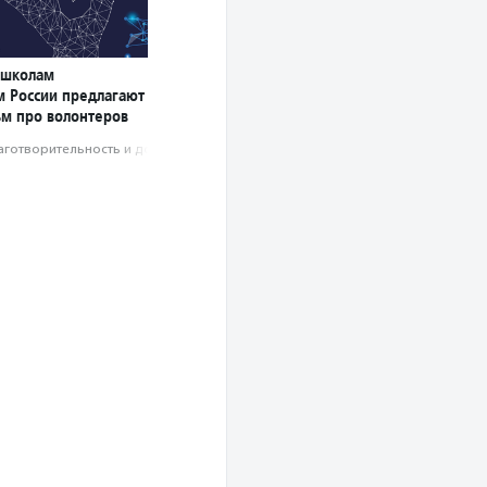
 школам
м России предлагают
ьм про волонтеров
аготвори­тель­ность и доброволь­чест­во