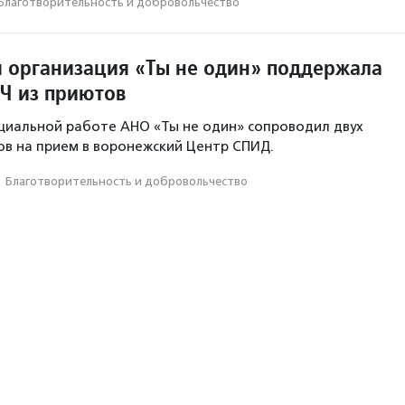
Благотвори­тель­ность и доброволь­чест­во
 организация «Ты не один» поддержала
Ч из приютов
циальной работе АНО «Ты не один» сопроводил двух
в на прием в воронежский Центр СПИД.
·
Благотвори­тель­ность и доброволь­чест­во