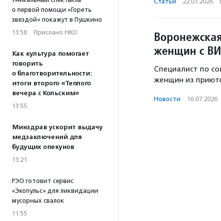
Статьи
·
22.07.2026
·
о первой помощи «Гореть
звездой» покажут в Пушкино
13:58
·
Прислано НКО
Воронежская
женщин с ВИ
Как культура помогает
говорить
Специалист по со
о благотворительности:
женщин из приюто
итоги второго «Теплого
вечера с Кольским»
Новости
·
16.07.2026
13:55
Минздрав ускорит выдачу
медзаключений для
будущих опекунов
13:21
РЭО готовит сервис
«Экопульс» для ликвидации
мусорных свалок
11:55