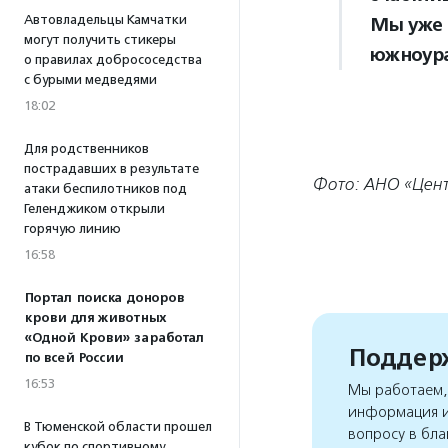
Автовладельцы Камчатки
Мы уже 
могут получить стикеры
южноура
о правилах добрососедства
с бурыми медведями
18:02
Для родственников
пострадавших в результате
Фото: АНО «Цент
атаки беспилотников под
Геленджиком открыли
горячую линию
16:58
Портал поиска доноров
крови для животных
«Одной Крови» заработал
Поддерж
по всей России
16:53
Мы работаем, 
информация и
В Тюменской области прошел
вопросу в бла
кубок по спортивному