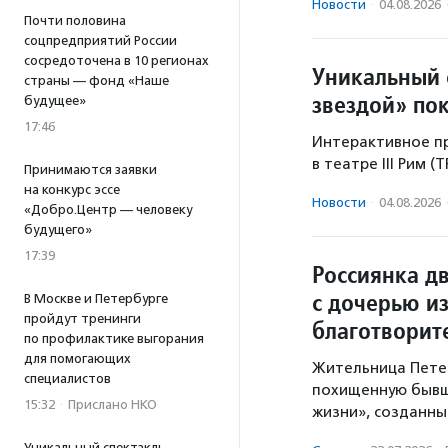
Новости
·
04.08.2026
Почти половина
соцпредприятий России
сосредоточена в 10 регионах
Уникальный 
страны — фонд «Наше
звездой» по
будущее»
17:46
Интерактивное пр
в театре III Рим (
Принимаются заявки
на конкурс эссе
Новости
·
04.08.2026
«Добро.Центр — человеку
будущего»
17:39
Россиянка дв
с дочерью из
В Москве и Петербурге
пройдут тренинги
благотворит
по профилактике выгорания
для помогающих
Жительница Петер
специалистов
похищенную бывш
15:32
·
Прислано НКО
жизни», созданны
Уникальный спектакль