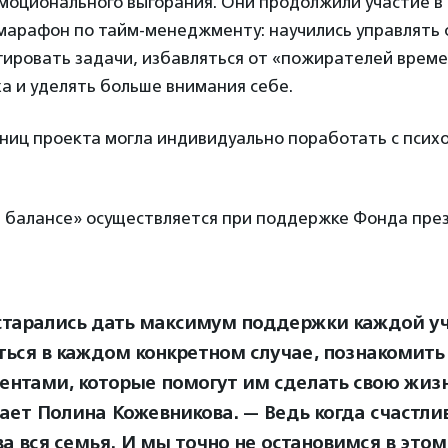
моционального выгорания. Они продолжили участие в
марафон по тайм-менеджменту: научились управлять 
гировать задачи, избавляться от «пожирателей време
а и уделять больше внимания себе.
ниц проекта могла индивидуально поработать с псих
 балансе» осуществляется при поддержке Фонда пре
тарались дать максимум поддержки каждой уч
ться в каждом конкретном случае, познакомить
ентами, которые помогут им сделать свою жизн
ает Полина Кожевникова. — Ведь когда счастли
ва вся семья. И мы точно не остановимся в это