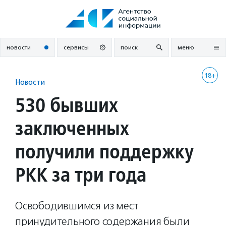
Перейти
к
содержанию
новости
сервисы
поиск
меню
18+
Новости
530 бывших
заключенных
получили поддержку
РКК за три года
Освободившимся из мест
принудительного содержания были