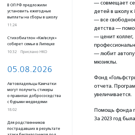
— совмещает сем
В ОП РФ предложили
детей в школу к 8
установить ежегодные
выплаты на сборы в школу
— все свободное
11:24
детства — помог
— ценит коллег,
Стихобиатлон «Км/вслух»
соберет семьи в Липецке
профессиональн
10:32
·
Прислано НКО
— любит автопут
мюзиклы.
05.08.2026
Фонд «Гольфстри
Автовладельцы Камчатки
отчета. Програм
могут получить стикеры
увеличивается.
о правилах добрососедства
с бурыми медведями
Помощь фонда по
18:02
За 2023 год был
Для родственников
пострадавших в результате
атаки беспилотников под