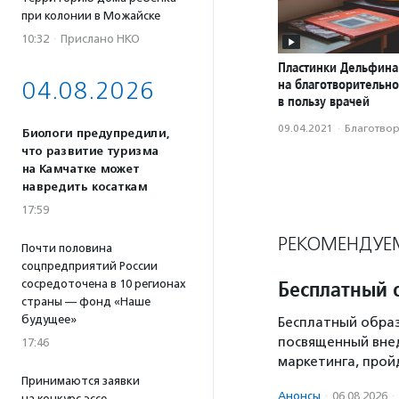
при колонии в Можайске
10:32
·
Прислано НКО
Пластинки Дельфина
на благотворительн
04.08.2026
в пользу врачей
09.04.2021
·
Благотвори
Биологи предупредили,
что развитие туризма
на Камчатке может
навредить косаткам
17:59
РЕКОМЕНДУЕ
Почти половина
соцпредприятий России
Бесплатный 
сосредоточена в 10 регионах
страны — фонд «Наше
будущее»
Бесплатный образ
посвященный вне
17:46
маркетинга, пройд
Принимаются заявки
Анонсы
·
06.08.2026
·
на конкурс эссе