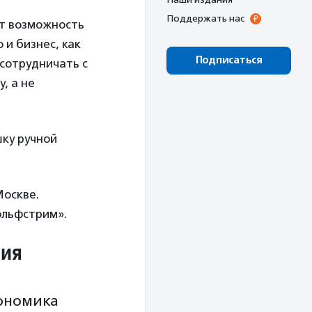
Поддержать нас
ит возможность
 и бизнес, как
Подписаться
 сотрудничать с
, а не
шку ручной
Москве.
ольфстрим».
ния
кономика