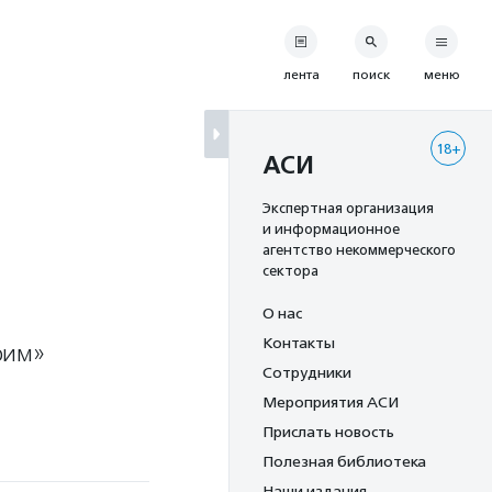
лента
поиск
меню
18+
АСИ
Экспертная организация
и информационное
агентство некоммерческого
сектора
О нас
Контакты
рим»
Сотрудники
Мероприятия АСИ
Прислать новость
Полезная библиотека
Наши издания