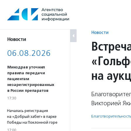
Перейти
к
содержанию
Новости
Новости
Встреч
06.08.2026
«Гольф
Минздрав уточнил
на аукц
правила передачи
пациентам
незарегистрированных
в России препаратов
Благотворите
17:30
Викторией Як
Началась регистрация
Благотвори­тель­ност
на «Добрый забег» в парке
Победы на Поклонной горе
17:00