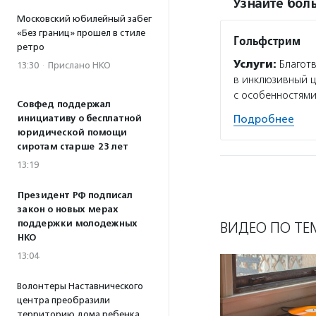
Узнайте боль
Московский юбилейный забег
«Без границ» прошел в стиле
Гольфстрим
ретро
Услуги:
Благотв
13:30
·
Прислано НКО
в инклюзивный ц
с особенностями
Совфед поддержал
инициативу о бесплатной
Подробнее
юридической помощи
сиротам старше 23 лет
13:19
Президент РФ подписал
закон о новых мерах
поддержки молодежных
ВИДЕО ПО ТЕ
НКО
13:04
Волонтеры Наставнического
центра преобразили
территорию дома ребенка