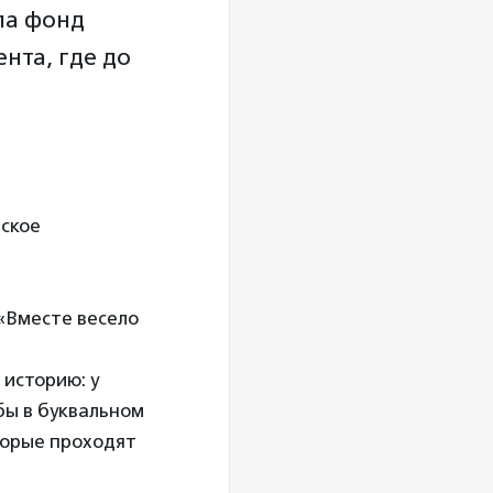
ла фонд
нта, где до
ское
«Вместе весело
 историю: у
бы в буквальном
оторые проходят