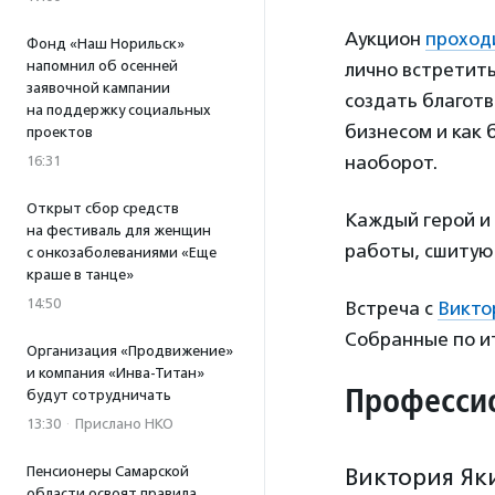
Аукцион
проход
Фонд «Наш Норильск»
напомнил об осенней
лично встретить
заявочной кампании
создать благотв
на поддержку социальных
бизнесом и как 
проектов
наоборот.
16:31
Открыт сбор средств
Каждый герой и 
на фестиваль для женщин
работы, сшитую
с онкозаболеваниями «Еще
краше в танце»
14:50
Встреча с
Викто
Собранные по ит
Организация «Продвижение»
и компания «Инва-Титан»
Профессио
будут сотрудничать
13:30
·
Прислано НКО
Пенсионеры Самарской
Виктория Як
области освоят правила