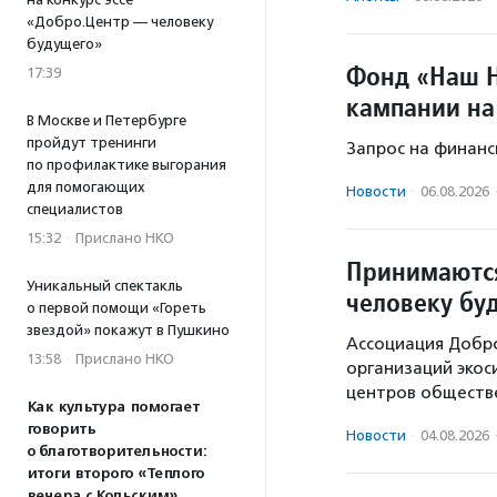
«Добро.Центр — человеку
будущего»
Фонд «Наш Н
17:39
кампании на
В Москве и Петербурге
пройдут тренинги
Запрос на финанс
по профилактике выгорания
для помогающих
Новости
·
06.08.2026
специалистов
15:32
·
Прислано НКО
Принимаются
Уникальный спектакль
человеку бу
о первой помощи «Гореть
звездой» покажут в Пушкино
Ассоциация Добр
13:58
·
Прислано НКО
организаций экос
центров обществе
Как культура помогает
говорить
Новости
·
04.08.2026
о благотворительности:
итоги второго «Теплого
вечера с Кольским»