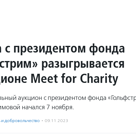
а с президентом фонда
стрим» разыгрывается
ионе Meet for Charity
льный аукцион с президентом фонда «Гольфст
имовой начался 7 ноября.
ь и доброволь­чест­во
·
09.11.2023