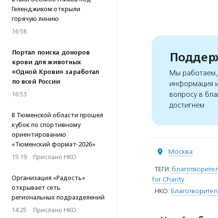
Геленджиком открыли
горячую линию
16:58
Портал поиска доноров
Поддерж
крови для животных
«Одной Крови» заработал
Мы работаем, 
по всей России
информация и
вопросу в бла
16:53
достигнем
В Тюменской области прошел
кубок по спортивному
ориентированию
«Тюменский формат-2026»
Москва
15:19
·
Прислано НКО
ТЕГИ:
благотворите
Организация «Радость»
for Charity
открывает сеть
НКО:
Благотворител
региональных подразделений
14:25
·
Прислано НКО