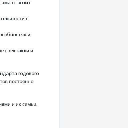
 сама отвозит
тельности с
особностях и
е спектакли и
андарта годового
ктов постоянно
ями и их семьи.