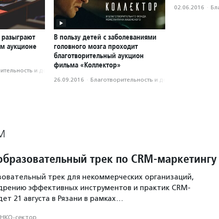
02.06.2016
·
Бл
 разыграют
В пользу детей с заболеваниями
ом аукционе
головного мозга проходит
благотворительный аукцион
фильма «Коллектор»
­тель­ность и доброволь­чест­во
26.09.2016
·
Благотвори­тель­ность и доброволь­чест­во
М
образовательный трек по CRM-маркетингу
овательный трек для некоммерческих организаций,
дрению эффективных инструментов и практик CRM-
ет 21 августа в Рязани в рамках…
НКО-сектор