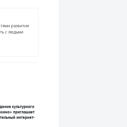
тями развития
ть с людьми
дения культурного
охино» приглашает
ительный интернет-