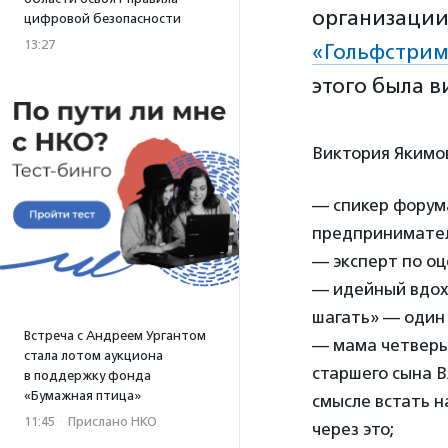
организации
цифровой безопасности
13:27
«Гольфстри
этого была 
Виктория Якимо
— спикер форум
предпринимател
— эксперт по оц
— идейный вдох
шагать» — один 
Встреча с Андреем Ургантом
— мама четверых
стала лотом аукциона
старшего сына В
в поддержку фонда
«Бумажная птица»
смысле встать н
11:45
·
Прислано НКО
через это;