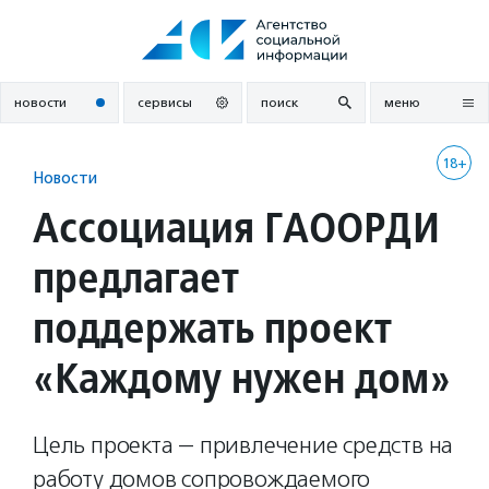
Перейти
к
содержанию
новости
сервисы
поиск
меню
18+
Новости
Ассоциация ГАООРДИ
предлагает
поддержать проект
«Каждому нужен дом»
Цель проекта — привлечение средств на
работу домов сопровождаемого