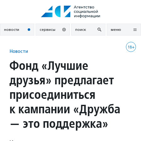
Перейти
к
содержанию
новости
сервисы
поиск
меню
18+
Новости
Фонд «Лучшие
друзья» предлагает
присоединиться
к кампании «Дружба
— это поддержка»