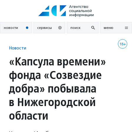
Перейти
к
содержанию
новости
сервисы
поиск
меню
18+
Новости
«Капсула времени»
фонда «Созвездие
добра» побывала
в Нижегородской
области