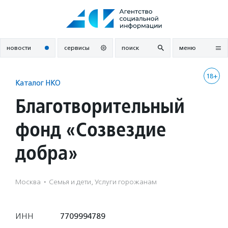
Перейти
к
содержанию
новости
сервисы
поиск
меню
18+
Каталог НКО
Благотворительный
фонд «Созвездие
добра»
Москва
·
Семья и дети, Услуги горожанам
ИНН
7709994789