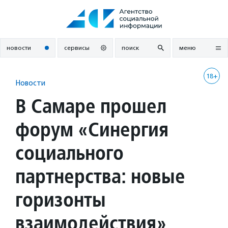
Перейти
к
содержанию
новости
сервисы
поиск
меню
18+
Новости
В Самаре прошел
форум «Синергия
социального
партнерства: новые
горизонты
взаимодействия»