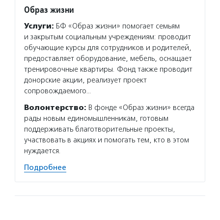
Образ жизни
Фонд 
в тру
Услуги:
БФ «Образ жизни» помогает семьям
Услуг
и закрытым социальным учреждениям: проводит
в труд
обучающие курсы для сотрудников и родителей,
конкур
предоставляет оборудование, мебель, оснащает
Федера
тренировочные квартиры. Фонд также проводит
образо
донорские акции, реализует проект
учрежд
сопровождаемого…
пробле
Волонтерство:
В фонде «Образ жизни» всегда
Подро
рады новым единомышленникам, готовым
поддерживать благотворительные проекты,
участвовать в акциях и помогать тем, кто в этом
нуждается.
Подробнее