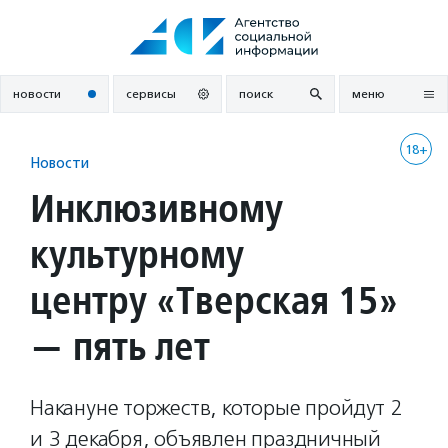
Перейти
к
содержанию
новости
сервисы
поиск
меню
18+
Новости
Инклюзивному
культурному
центру «Тверская 15»
— пять лет
Накануне торжеств, которые пройдут 2
и 3 декабря, объявлен праздничный